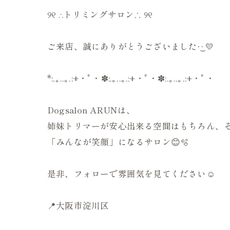
୨୧ ∴トリミングサロン∴ ୨୧
ご来店、誠にありがとうございました‪·͜· 💛
*:.｡..｡.:+・ﾟ・✽:.｡..｡.:+・ﾟ・✽:.｡..｡.:+・ﾟ・
Dogsalon ARUNは、
姉妹トリマーが安心出来る空間はもちろん、そ
「みんなが笑顔」になるサロン😊🫧
是非、フォローで雰囲気を見てください☺️
📍大阪市淀川区