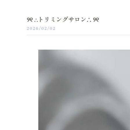
୨୧ ∴トリミングサロン∴ ୨୧
2026/02/02