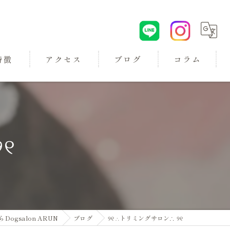
特徴
アクセス
ブログ
コラム
୧
ロン
gsalon ARUN
ブログ
୨୧ ∴トリミングサロン∴ ୨୧