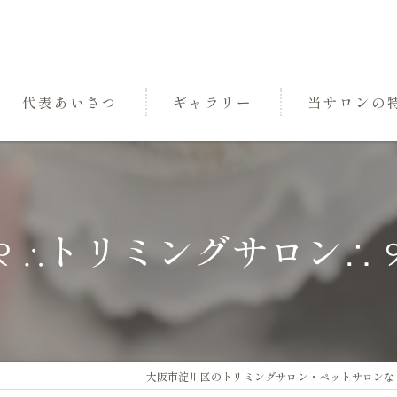
代表あいさつ
ギャラリー
当サロンの
パック
トリミング
୨୧ ∴トリミングサロン∴ ୨
小型犬
中型犬
三国のペットサ
大阪市淀川区のトリミングサロン・ペットサロンならDo