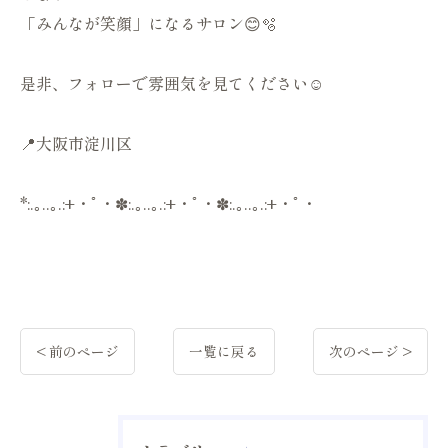
「みんなが笑顔」になるサロン😊🫧
是非、フォローで雰囲気を見てください☺️
📍大阪市淀川区
*:.｡..｡.:+・ﾟ・✽:.｡..｡.:+・ﾟ・✽:.｡..｡.:+・ﾟ・
< 前のページ
一覧に戻る
次のページ >