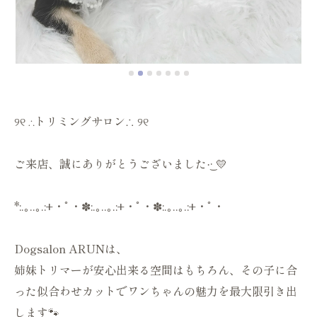
୨୧ ∴トリミングサロン∴ ୨୧
ご来店、誠にありがとうございました‪·͜· 💛
*:.｡..｡.:+・ﾟ・✽:.｡..｡.:+・ﾟ・✽:.｡..｡.:+・ﾟ・
Dogsalon ARUNは、
姉妹トリマーが安心出来る空間はもちろん、その子に合
った似合わせカットでワンちゃんの魅力を最大限引き出
します🐾