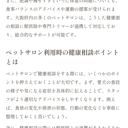
また、肥満や痩せすぎといった体重の問題についても、
徴
食事バランスのアドバイスや運動の提案が受けられま
ペットサロンのカウンセリングサービス活
す。大阪府内の多くのペットサロンは、こうした健康面
用術
の相談に獣医師や専門トリマーが連携して対応してお
ペットサロンで得られる家庭ケアの実践ア
り、総合的なサポートが可能です。
ドバイス
ペットサロン利用時の健康相談ポイント
とは
ペットサロンで健康相談をする際には、いくつかのポイ
ントを押さえておくことが大切です。まず、愛犬の普段
の様子や気になる症状を具体的に伝えることで、スタッ
フがより適切なアドバイスをしやすくなります。例え
ば、食欲の変化や排泄の状態、行動の変化などを事前に
整理しておくと良いでしょう。
次に、健康相談の際には獣医師との連携があるかどうか