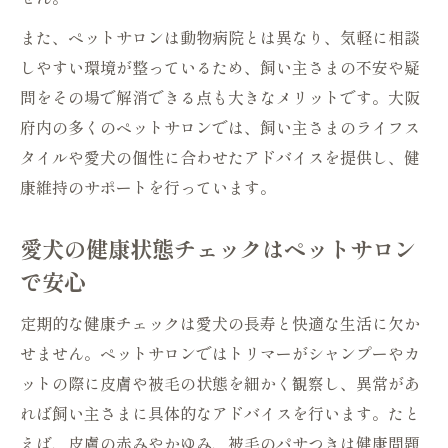
大阪府のペットサロンで安心ケアを受ける
また、ペットサロンは動物病院とは異なり、気軽に相談
方法
しやすい環境が整っているため、飼い主さまの不安や疑
健康も相談できるペットサロン選びの極意
問をその場で解消できる点も大きなメリットです。大阪
府内の多くのペットサロンでは、飼い主さまのライフス
ペットサロン選びで重視すべき健康相談対
タイルや愛犬の個性に合わせたアドバイスを提供し、健
応力
康維持のサポートを行っています。
健康相談が得意なペットサロンの見分け方
ペットサロンのスタッフ資格や経験を確認
愛犬の健康状態チェックはペットサロン
しよう
で安心
愛犬の健康相談に強いペットサロン活用の
コツ
定期的な健康チェックは愛犬の長寿と快適な生活に欠か
せません。ペットサロンではトリマーがシャンプーやカ
ペットサロンの健康相談サービス内容を比
ットの際に皮膚や被毛の状態を細かく観察し、異常があ
較
れば飼い主さまに具体的なアドバイスを行います。たと
高齢犬のケア相談に強いペットサロンを見極め
えば、皮膚の赤みやかゆみ、被毛のパサつきは健康問題