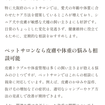
ワンストップで受けられるペットサロンの
特に大阪府のペットサロンでは、愛犬の年齢や体質に合
魅力
わせたケア方法を提案しているところが増えており、シ
健康相談とトリミングを同時に体験するメ
ニア犬や皮膚が敏感な犬種の飼い主さまにも好評です。
リット
日常のちょっとした変化を見逃さず、健康維持に役立て
ペットサロンの一体型サービスで安心ケア
るために、定期的な相談をおすすめします。
実現
トリミング中に健康相談ができるペットサ
ペットサロンなら皮膚や体重の悩みも相
ロン
談可能
心身ケアを学べるペットサロンの魅力とは
皮膚トラブルや体重管理は多くの飼い主さまが抱える悩
ペットサロンで学ぶ愛犬の心と体のケア方
みのひとつですが、ペットサロンではこれらの相談にも
法
親身に対応しています。例えば、皮膚のかゆみや湿疹、
飼い主向け健康相談セミナーを行うペット
抜け毛の増加などの症状は、適切なシャンプーやケア方
サロン
法の見直しで改善が期待できます。
心身ケアに強いペットサロンの選び方と特