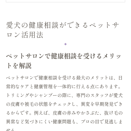
日常ケアも相談できるペットサロンの活用
術
愛犬の健康相談ができるペットサ
ペットサロンなら皮膚や体重の悩みも相談
ロン活用法
可能
ペットサロン利用時の健康相談ポイントと
は
ペットサロンで健康相談を受けるメリッ
大阪府で話題のペットサロン健康ケア徹底解説
トを解説
大阪府のペットサロンで注目の健康ケア内
ペットサロンで健康相談を受ける最大のメリットは、日
容
常的なケアと健康管理を一体的に行える点にあります。
ペットサロンの健康相談が大阪府で選ばれ
トリミングやシャンプーの際に、専門のスタッフが愛犬
る理由
の皮膚や被毛の状態をチェックし、異変を早期発見でき
大阪府のペットサロン最新トレンドと特徴
るからです。例えば、皮膚の赤みやかさぶた、抜け毛の
を紹介
異常など気づきにくい健康問題も、プロの目で見逃しま
健康相談できるペットサロン選びの視点
せん。