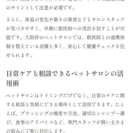
る
のサインとして注意が必要です。
高齢犬のための健康相談ができるペットサ
ロン
さらに、体重の変化や動きの異常などもサロンスタッフ
が気づきやすく、早期に獣医師への受診を促すことが可
シニア犬ケアに特化したペットサロンの探
能です。大阪府のペットサロンでは、獣医師との連携体
し方
制を整えている店舗も多く、安心して健康チェックを任
高齢犬の悩みに応えるペットサロンの特徴
せられます。
とは
ペットサロンで受けられる高齢犬リハビリ
日常ケアも相談できるペットサロンの活
相談
用術
健康相談で高齢犬の毎日を支えるサロン選
び
ペットサロンはトリミングだけでなく、日常のケアに関
する相談も気軽にできる場所として活用できます。たと
トリミングと健康相談が一体化した新しい体験
えば、ブラッシングの頻度や方法、適切なシャンプー選
ペットサロンのトリミングと健康相談の連
び、食事のアドバイスなど、専門スタッフが飼い主さま
携事例
の悩みに丁寧に対応します。