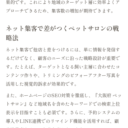
新規開業者が選ぶべきネット集客戦略とは
果的です。これにより地域のターゲット層に効率よくア
プローチできるため、集客数の増加が期待できます。
ペットサロン開業時に有効なネット集客法
とは
ネット集客で差がつくペットサロンの戦
ターゲット層に響くペットサロン集客アプ
略法
ローチ
ネット集客で新規顧客を獲得するポイント
ネット集客で他店と差をつけるには、単に情報を発信す
ペットサロン開業者が避けたい集客の落と
るだけでなく、顧客のニーズに沿った戦略設計が重要で
し穴
す。たとえば、ターゲットとなる飼い主層に合わせたコ
ンテンツ作りや、トリミングのビフォーアフター写真を
ネット集客とリアル集客の効果的な組み合
活用した視覚的訴求が効果的です。
わせ方
SNS活用で広がるペットサロンの可能性を探る
また、ホームページのSEO対策を徹底し、『大阪府 ペッ
ペットサロン集客におけるSNS活用の基本
トサロン』など地域名を含めたキーワードでの検索上位
表示を目指すことも必須です。さらに、予約システムの
Instagramで魅力伝えるペットサロン運用
導入やLINE連携でのリマインド機能を活用すれば、顧
術