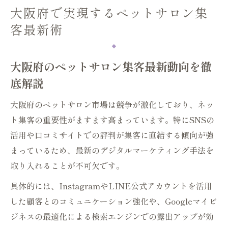
大阪府で実現するペットサロン集
地域密着型ペットサロンの魅力と集客効果
客最新術
ネット口コミが広げるペットサロンの評判
ペットサロンのネット集客なら今押さえたいポ
大阪府のペットサロン集客最新動向を徹
イント
底解説
ペットサロンネット集客の基本と応用テク
ニック
大阪府のペットサロン市場は競争が激化しており、ネッ
ホームページ運用が高めるペットサロン集
ト集客の重要性がますます高まっています。特にSNSの
客力
活用や口コミサイトでの評判が集客に直結する傾向が強
SNS活用で広がるペットサロンの集客効果
まっているため、最新のデジタルマーケティング手法を
口コミ活用がペットサロン集客を後押しす
取り入れることが不可欠です。
る
具体的には、InstagramやLINE公式アカウントを活用
ペットサロンのネット集客で失敗しない秘
した顧客とのコミュニケーション強化や、Googleマイビ
訣
ジネスの最適化による検索エンジンでの露出アップが効