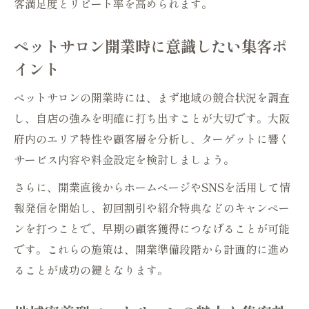
客満足度とリピート率を高められます。
SNS投稿でペットサロンの集客力を強化
口コミ拡散がペットサロン集客に与える影
ペットサロン開業時に意識したい集客ポ
響
イント
SNS広告を活用したペットサロン集客戦略
ペットサロンの開業時には、まず地域の競合状況を調査
成功事例から学ぶ大阪のネット集客ノウハウ
し、自店の強みを明確に打ち出すことが大切です。大阪
大阪のペットサロン集客成功事例を徹底分
府内のエリア特性や顧客層を分析し、ターゲットに響く
析
サービス内容や料金設定を検討しましょう。
ネット集客で結果を出したペットサロンの
さらに、開業直後からホームページやSNSを活用して情
工夫
報発信を開始し、初回割引や紹介特典などのキャンペー
集客ノウハウが光るペットサロンの実践例
ンを打つことで、早期の顧客獲得につなげることが可能
口コミ評価が高いペットサロンの共通点
です。これらの施策は、開業準備段階から計画的に進め
ペットサロン集客の成否を分けるポイント
ることが成功の鍵となります。
ホームページ運用が集客に与える効果と工夫
ペットサロン集客に効くホームページ運用