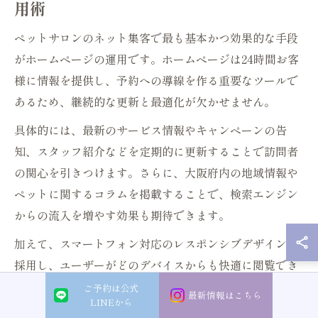
用術
ペットサロンのネット集客で最も基本かつ効果的な手段
がホームページの運用です。ホームページは24時間お客
様に情報を提供し、予約への導線を作る重要なツールで
あるため、継続的な更新と最適化が欠かせません。
具体的には、最新のサービス情報やキャンペーンの告
知、スタッフ紹介などを定期的に更新することで訪問者
の関心を引きつけます。さらに、大阪府内の地域情報や
ペットに関するコラムを掲載することで、検索エンジン
からの流入を増やす効果も期待できます。
加えて、スマートフォン対応のレスポンシブデザインを
採用し、ユーザーがどのデバイスからも快適に閲覧でき
る環境を整えることも重要です。これにより、訪問者の
ご予約は公式
最新情報はこちら
LINEから
離脱率を下げ、集客効果を高めることが可能となりま