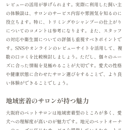
レビューの活用が挙げられます。実際に利用した飼い主
顧客満足度の高いサービスとは
の体験談は、サロンのサービス内容や雰囲気を知るのに
地元で愛されるサロンの魅力
役立ちます。特に、トリミングやシャンプーの仕上がり
ペットサロンギャラリーでの体験レビュー大阪
についてのコメントは参考になります。また、スタッフ
の人気サロンを探索
の対応や衛生面についての評価も重視すべきポイントで
実際の体験から見るサービスの質
す。SNSやオンラインのレビューサイトを活用して、複
数の口コミを比較検討しましょう。ただし、個々のニー
お客様の声を紹介
ズに合った情報を見極めることが大切です。愛犬の性格
人気メニューの体験談
や健康状態に合わせたサロン選びをすることで、より良
サロン訪問での印象と感想
い体験ができることでしょう。
リピーターが多い理由とは
ペットサロン体験をシェアしよう
地域密着のサロンが持つ魅力
愛犬の健康と美しさを保つためのペットサロン
大阪府のペットサロンは地域密着型のところが多く、愛
活用法
犬への理解度が高いのが魅力です。地元のペットオーナ
定期的なサロン訪問での健康維持