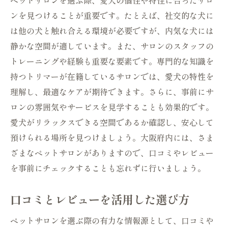
ペットサロンを選ぶ際、愛犬の個性や特性に合ったサロ
ートする秘密
ンを見つけることが重要です。たとえば、社交的な犬に
トリミングが健康に与える影響
は他の犬と触れ合える環境が必要ですが、内気な犬には
毛並みの手入れで健康維持
静かな空間が適しています。また、サロンのスタッフの
トリミングの頻度とその効果
トレーニングや経験も重要な要素です。専門的な知識を
健康状態の早期発見を可能にするトリミン
持つトリマーが在籍しているサロンでは、愛犬の特性を
グ
理解し、最適なケアが期待できます。さらに、事前にサ
ロンの雰囲気やサービスを見学することも効果的です。
皮膚トラブルを防ぐケア方法
愛犬がリラックスできる空間であるか確認し、安心して
トリミング時に気をつけたいポイント
預けられる場所を見つけましょう。大阪府内には、さま
大阪府で評判のペットサロン信頼できるサービ
ざまなペットサロンがありますので、口コミやレビュー
ス選びのコツ
を事前にチェックすることも忘れずに行いましょう。
口コミでわかる評判の良いサロン
サービスの質を見極めるチェックポイント
口コミとレビューを活用した選び方
実績あるサロンの選び方
ペットサロンを選ぶ際の有力な情報源として、口コミや
安心して任せられるサロンの特徴