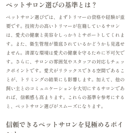
ペットサロン選びの基準とは？
スで愛犬をもっと美しく
ペットサロンギャラリーの特別なサービス
ペットサロン選びでは、まずトリマーの資格や経験が重
とは
要です。技術力の高いトリマーが在籍しているサロン
愛犬の美しさを引き出す施術メニュー
は、愛犬の健康と美容をしっかりとサポートしてくれま
リラックスできる空間作りの工夫
す。また、衛生管理が徹底されているかどうかも見逃せ
ません。清潔な環境は愛犬の健康を守るために不可欠で
スタッフの専門知識と安心感
す。さらに、サロンの雰囲気やスタッフの対応もチェッ
ペットサロンならではの癒し体験
クポイントです。愛犬がリラックスできる空間であるこ
オーダーメイドのケアで愛犬をさらに輝か
とが、トリミングの結果にも影響します。加えて、他の
せる
飼い主とのコミュニケーションを大切にするサロンであ
大阪のペットサロンで得られる最新の健康情報
れば、信頼感も高まります。これらの基準を参考にする
犬の健康を守る最前線
と、ペットサロン選びがスムーズになります。
ペットサロンで入手できる健康情報の重要
性
信頼できるペットサロンを見極めるポイ
定期的な健康チェックのすすめ