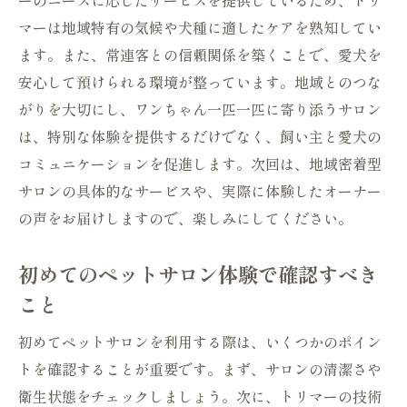
ーのニーズに応じたサービスを提供しているため、トリ
季節に応じたケアの重要性
マーは地域特有の気候や犬種に適したケアを熟知してい
美しさを保つためのホームケア提案
ます。また、常連客との信頼関係を築くことで、愛犬を
ペットサロンと連携した健康管理
安心して預けられる環境が整っています。地域とのつな
がりを大切にし、ワンちゃん一匹一匹に寄り添うサロン
愛犬に合ったケアプランの選び方
は、特別な体験を提供するだけでなく、飼い主と愛犬の
サロン利用者としての心得
コミュニケーションを促進します。次回は、地域密着型
サロンの具体的なサービスや、実際に体験したオーナー
の声をお届けしますので、楽しみにしてください。
初めてのペットサロン体験で確認すべき
こと
初めてペットサロンを利用する際は、いくつかのポイン
トを確認することが重要です。まず、サロンの清潔さや
衛生状態をチェックしましょう。次に、トリマーの技術