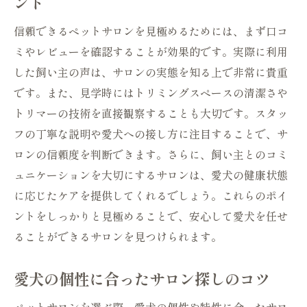
ント
最新ケア技術とその効果
信頼できるペットサロンを見極めるためには、まず口コ
専門家によるアドバイスで健康維持
ミやレビューを確認することが効果的です。実際に利用
食事管理とペットサロンの役割
した飼い主の声は、サロンの実態を知る上で非常に貴重
健康情報のアップデート方法
です。また、見学時にはトリミングスペースの清潔さや
愛犬との時間を特別にするペットサロンの新し
トリマーの技術を直接観察することも大切です。スタッ
いトレンド
フの丁寧な説明や愛犬への接し方に注目することで、サ
ロンの信頼度を判断できます。さらに、飼い主とのコミ
ペットサロンでの体験型サービスの紹介
ュニケーションを大切にするサロンは、愛犬の健康状態
愛犬のための新しいエンターテイメント
に応じたケアを提供してくれるでしょう。これらのポイ
イベントやワークショップでの交流
ントをしっかりと見極めることで、安心して愛犬を任せ
ペットと飼い主が楽しめるサービス
ることができるサロンを見つけられます。
季節ごとの特別メニューの提案
ペットサロンが提供する暮らしのアイデア
愛犬の個性に合ったサロン探しのコツ
ペットサロンでのトリミング愛犬の健康をサポ