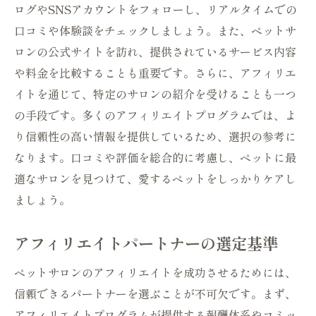
尊重する
ログやSNSアカウントをフォローし、リアルタイムでの
大阪府のペットサロンアフィリエイトで愛犬に
口コミや体験談をチェックしましょう。また、ペットサ
ぴったりのケアを
ロンの公式サイトを訪れ、提供されているサービス内容
や料金を比較することも重要です。さらに、アフィリエ
愛犬にとっての理想的なケアを見つける
イトを通じて、特定のサロンの紹介を受けることも一つ
大阪府のサロンで提供される特別ケア
の手段です。多くのアフィリエイトプログラムでは、よ
アフィリエイトでアクセスできるサロンの
り信頼性の高い情報を提供しているため、選択の参考に
特典
なります。口コミや評価を総合的に考慮し、ペットに最
ペットサロンでのカウンセリングの活用法
適なサロンを見つけて、愛するペットをしっかりケアし
季節ごとのケアプランを提供するサロン
ましょう。
愛犬の美容と健康を両立できるサロン選び
アフィリエイトで大阪府内の信頼できるペット
アフィリエイトパートナーの選定基準
サロンを選ぶ方法
ペットサロンのアフィリエイトを成功させるためには、
信頼性の確認方法とその指標
信頼できるパートナーを選ぶことが不可欠です。まず、
アフィリエイトサイトのランキングの活用
アフィリエイトプログラムが提供する報酬体系やコミッ