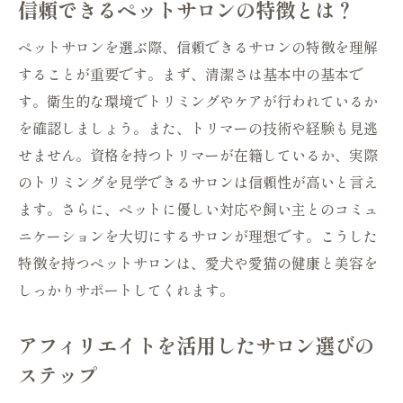
信頼できるペットサロンの特徴とは？
点
ペットサロンアフィリエイトで最適な大阪府内
ペットサロンを選ぶ際、信頼できるサロンの特徴を理解
のサロンを探す方法
することが重要です。まず、清潔さは基本中の基本で
アフィリエイトサイトの上手な利用法
す。衛生的な環境でトリミングやケアが行われているか
ペットサロンのサービス内容を比較するポ
を確認しましょう。また、トリマーの技術や経験も見逃
イント
せません。資格を持つトリマーが在籍しているか、実際
のトリミングを見学できるサロンは信頼性が高いと言え
あなたのペットに合ったサロンの選び方
ます。さらに、ペットに優しい対応や飼い主とのコミュ
大阪府の地域別おすすめペットサロン
ニケーションを大切にするサロンが理想です。こうした
オンラインで簡単にサロンを見つけるコツ
特徴を持つペットサロンは、愛犬や愛猫の健康と美容を
信頼できるアフィリエイトサイトの見分け
しっかりサポートしてくれます。
方
大阪府の愛犬に最適なペットサロンをアフィリ
アフィリエイトを活用したサロン選びの
エイトで見つける
ステップ
愛犬の特徴に合うサロンの選び方