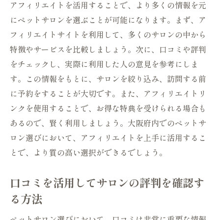
アフィリエイトを活用することで、より多くの情報を元
ペットの健康を考慮したサロン選びの重要
にペットサロンを選ぶことが可能になります。まず、ア
性
フィリエイトサイトを利用して、多くのサロンの中から
大阪府内で特に人気の高いサロン紹介
特徴やサービスを比較しましょう。次に、口コミや評判
アフィリエイトを利用したサロンの料金比
をチェックし、実際に利用した人の意見を参考にしま
較
す。この情報をもとに、サロンを絞り込み、訪問する前
愛犬に特化したサービス内容を確認する
に予約をすることが大切です。また、アフィリエイトリ
最新のペットケア情報を提供するサロンの
ンクを使用することで、お得な特典を受けられる場合も
探し方
あるので、賢く利用しましょう。大阪府内でのペットサ
ロン選びにおいて、アフィリエイトを上手に活用するこ
アフィリエイトを活用した大阪府のペットサロ
とで、より質の高い選択ができるでしょう。
ン探しのヒント
無料体験や見学の利用法
口コミを活用してサロンの評判を確認す
アフィリエイトサイトのレビューを活用す
る方法
る
ペットサロンの安全対策を確認する
ペットサロン選びにおいて、口コミは非常に重要な情報