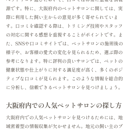
源です。特に、大阪府内のペットサロンに関しては、実
大阪府内のアフィリエイト特典を利用する
際に利用した飼い主からの意見が多く寄せられていま
方法
す。口コミを確認する際は、トリミング技術やスタッフ
ペットサロン選びのための質問リストを作
の対応に関する感想を重視することがポイントです。ま
成
た、SNSや口コミサイトでは、ペットサロンの施術後の
実際に訪問する際のチェックポイント
様子や、お客様の愛犬の変化を見られるため、選ぶ際の
ペットサロン選びの決め手大阪府内でのアフィ
参考になります。特に評判の良いサロンでは、ペットの
リエイト活用法
健康状態や仕上がりに対する満足度が高く、多くのポジ
アフィリエイトで得られる情報の活用法
ティブな口コミが見られます。このような情報を総合的
大阪府でのサロン検索時の注目ポイント
に分析し、信頼できるペットサロンを見つけましょう。
サロンの専門性を見極める方法
大阪府内での人気ペットサロンの探し方
ペットサロンの予約方法とその手順
アフィリエイトを使った効率的な時間管理
大阪府内での人気ペットサロンを見つけるためには、地
ペットサロンの選択における家族の意見を
域密着型の情報収集が欠かせません。地元の飼い主のブ