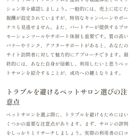
実際のユーザーの声を聞く大切さ
ション率を確認しましょう。一般的には、売上に応じた
大阪府内の隠れた名店を見つけるヒント
報酬が設定されていますが、特別なキャンペーンやボー
ナスも見逃せません。また、パートナーが提供するプロ
ペットサロンの認証制度について
モーションツールやサポート体制も重要です。質の高い
サロンスタッフの資格と経験を確認する
バナーやリンク、アフターサポートがあると、あなたの
大阪府のペットサロン選びで役立つアフィリエ
サイト訪問者に対して魅力的にアプローチできます。最
イトの活用ポイント
終的には、あなた自身が信頼し、利用したいと思うペッ
アフィリエイトのメリットとデメリット
トサロンを紹介することが、成功への鍵となります。
大阪府の地域特化型サロンの探し方
ペットサロンでのキャンペーン情報を逃さ
トラブルを避けるペットサロン選びの注
ない
意点
利用者の満足度を重視したアフィリエイト
ペットサロンを選ぶ際に、トラブルを避けるためにはい
選び
くつかの重要な注意点があります。まず、サロンの評判
ペットサロンの予約キャンセルポリシーを
をしっかりとリサーチしましょう。実際の利用者の口コ