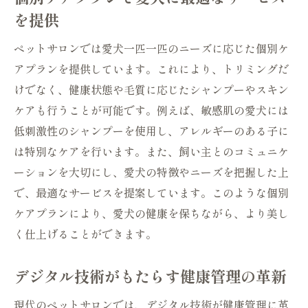
ホリスティックアプローチの導入
を提供
ペットサロン進化の鍵を握るトリミングの技術
ペットサロンでは愛犬一匹一匹のニーズに応じた個別ケ
革新
アプランを提供しています。これにより、トリミングだ
エコフレンドリーなトリミング用品の選択
けでなく、健康状態や毛質に応じたシャンプーやスキン
デザインカットのトレンドと技術
ケアも行うことが可能です。例えば、敏感肌の愛犬には
毛質に応じた最適なトリミング法
低刺激性のシャンプーを使用し、アレルギーのある子に
トリミング中の健康チェック機能
は特別なケアを行います。また、飼い主とのコミュニケ
敏感肌に対応する優しいケア方法
ーションを大切にし、愛犬の特徴やニーズを把握した上
ペットとトリマーの信頼関係の構築
で、最適なサービスを提案しています。このような個別
愛犬の健康と美しさを守る未来のペットサロン
ケアプランにより、愛犬の健康を保ちながら、より美し
サービス
く仕上げることができます。
パーソナライズドケアプランの提供
デジタル技術がもたらす健康管理の革新
美容と健康を融合したトリートメント
自然素材を使用したケアの推進
現代のペットサロンでは、デジタル技術が健康管理に革