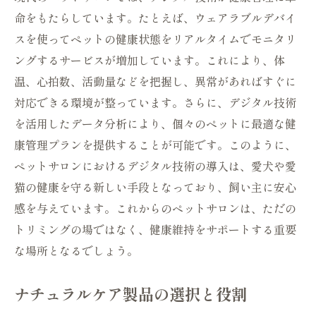
命をもたらしています。たとえば、ウェアラブルデバイ
定期的なフォローアップと相談会
スを使ってペットの健康状態をリアルタイムでモニタリ
多様なペットニーズに応えるサービス
ングするサービスが増加しています。これにより、体
持続可能な運営を目指すサロン
温、心拍数、活動量などを把握し、異常があればすぐに
ペットサロンの進化で実現する安心のトリミン
対応できる環境が整っています。さらに、デジタル技術
グ体験
を活用したデータ分析により、個々のペットに最適な健
最新の安全基準をクリアした設備
康管理プランを提供することが可能です。このように、
経験豊富なスタッフによる安心サービス
ペットサロンにおけるデジタル技術の導入は、愛犬や愛
ペットのストレスを軽減する環境作り
猫の健康を守る新しい手段となっており、飼い主に安心
短時間で高品質な施術を提供
感を与えています。これからのペットサロンは、ただの
トリミングの場ではなく、健康維持をサポートする重要
ペットの健康状態を常にモニタリング
な場所となるでしょう。
安心保証制度とアフターケアの充実
ペットサロンが提供するこれからのケアとその
ナチュラルケア製品の選択と役割
可能性