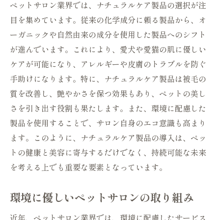
ペットサロン業界では、ナチュラルケア製品の選択が注
未来のペットライフスタイルを提案
目を集めています。従来の化学成分に頼る製品から、オ
ケアの多様性とその広がり
ーガニックや自然由来の成分を使用した製品へのシフト
地域密着型サービスの強化
が進んでいます。これにより、愛犬や愛猫の肌に優しい
異文化交流を促進するインターナショナル
ケアが可能になり、アレルギーや皮膚のトラブルを防ぐ
な視点
手助けになります。特に、ナチュラルケア製品は被毛の
ペットコミュニティを活用した情報共有
質を改善し、艶やかさを保つ効果もあり、ペットの美し
飼い主と共に成長するサロンの未来
さを引き出す役割も果たします。また、環境に配慮した
進化するペットサロンが飼い主に提供する最高
製品を使用することで、サロン自身のエコ意識も高まり
の選択肢
ます。このように、ナチュラルケア製品の導入は、ペッ
トの健康と美容に寄与するだけでなく、持続可能な未来
カスタマイズ可能なサービスメニュー
を考える上でも重要な要素となっています。
コストパフォーマンスに優れたプラン
透明性の高い料金システム
環境に優しいペットサロンの取り組み
コミュニケーションツールの充実
近年、ペットサロン業界では、環境に配慮したサービス
ペットの個性に応じたサービス提案