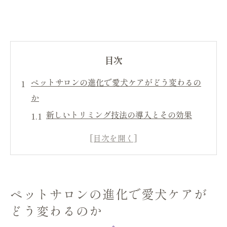
目次
ペットサロンの進化で愛犬ケアがどう変わるの
か
新しいトリミング技法の導入とその効果
個別ケアプランで愛犬に最適なサービスを
提供
デジタル技術がもたらす健康管理の革新
ナチュラルケア製品の選択と役割
ペットサロンの進化で愛犬ケアが
環境に優しいペットサロンの取り組み
どう変わるのか
飼い主とのコミュニケーションを深める