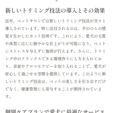
最新技術を採用した未来のペットサロンの魅力
新しいトリミング技法の導入とその効果
AI技術が可能にする個別ケアの最適化
ロボティクスがサロン業務を支援する
近年、ペットサロンでは新しいトリミング技法が次々と
導入されています。特に注目されるのは、手のひらの感
オンライン予約と管理で便利さを追求
覚を生かしたカット技術です。これにより、愛犬の毛質
バイオテクノロジー活用の新しいケア法
や体型に応じた細やかな仕上がりが可能になり、ペット
最新設備で高品質なトリミングを実現
にストレスを与えずに施術が行えます。さらに、トリミ
スマートフォンでのペットモニタリング
ング中のリラックスできる環境作りにも力を入れてお
ペットサロンで得られる新しい健康管理の秘訣
り、音楽やアロマセラピーを取り入れることで、愛犬が
定期的な健康チェックアップの重要性
安心して過ごせる空間を提供しています。このように新
食事と運動のバランスを整える方法
しいトリミング技法は、ペットの美しさを引き出すだけ
でなく、健康管理にも寄与することが期待されていま
健康維持に役立つサプリメントの知識
す。
ストレス管理とリラクゼーション技術
最新の医療情報のシェアリング
個別ケアプランで愛犬に最適なサービス