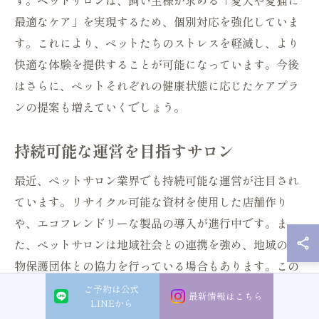
す。ペットサロンは、飼い主様が求める「愛犬や愛猫に
最適なケア」を実現するため、個別対応を強化していま
す。これにより、ペットたちのストレスを軽減し、より
快適な体験を提供することが可能になっています。今後
はさらに、ペットそれぞれの健康状態に応じたケアプラ
ンの提案も増えていくでしょう。
持続可能な運営を目指すサロン
最近、ペットサロン業界でも持続可能な運営が注目され
ています。リサイクル可能な資材を使用した店舗作り
や、エコフレンドリーな製品の導入が進行中です。ま
た、ペットサロンは地域社会との連携を強め、地域の動
物保護団体との協力を行っている場合もあります。この
ような取り組みにより、業界全体としての意識向上が期
ご予約は公式
最新情報はこちら
LINEから
待され、未来のペットサロンは環境にも配慮したサービ