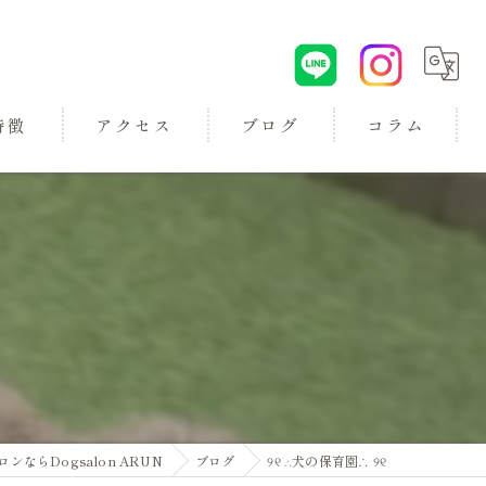
特徴
アクセス
ブログ
コラム
ロン
らDogsalon ARUN
ブログ
୨୧ ∴犬の保育園∴ ୨୧