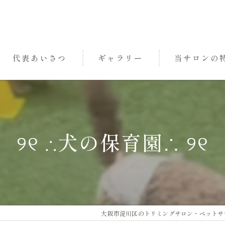
代表あいさつ
ギャラリー
当サロンの
パック
トリミング
୨୧ ∴犬の保育園∴ ୨୧
小型犬
中型犬
三国のペットサ
大阪市淀川区のトリミングサロン・ペットサロンな