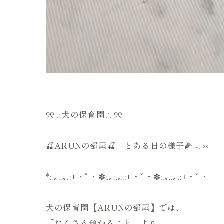
୨୧ ∴犬の保育園∴ ୨୧
🍒ARUNの部屋🍒 とある日の様子🌽𓂃༞
*:.｡..｡.:+・ﾟ・✽:.｡..｡.:+・ﾟ・✽:.｡..｡.:+・ﾟ・
犬の保育園【ARUNの部屋】では、
「たくさん預かること」より