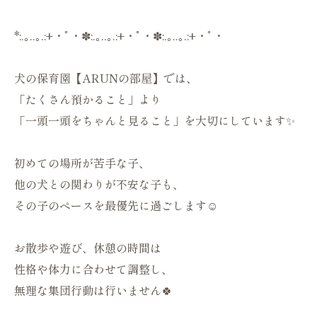
*:.｡..｡.:+・ﾟ・✽:.｡..｡.:+・ﾟ・✽:.｡..｡.:+・ﾟ・
犬の保育園【ARUNの部屋】では、
「たくさん預かること」より
「一頭一頭をちゃんと見ること」を大切にしています✨
初めての場所が苦手な子、
他の犬との関わりが不安な子も、
その子のペースを最優先に過ごします☺️
お散歩や遊び、休憩の時間は
性格や体力に合わせて調整し、
無理な集団行動は行いません🍀