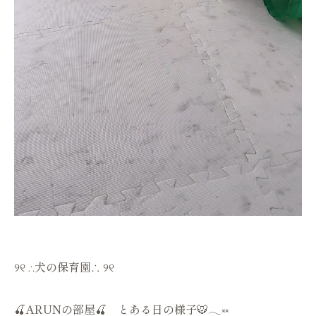
୨୧ ∴犬の保育園∴ ୨୧
🍒ARUNの部屋🍒 とある日の様子🐯𓂃༞