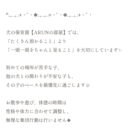
*:.｡..｡.:+・ﾟ・✽:.｡..｡.:+・ﾟ・✽:.｡..｡.:+・ﾟ・
犬の保育園【ARUNの部屋】では、
「たくさん預かること」より
「一頭一頭をちゃんと見ること」を大切にしています✨
初めての場所が苦手な子、
他の犬との関わりが不安な子も、
その子のペースを最優先に過ごします☺️
お散歩や遊び、休憩の時間は
性格や体力に合わせて調整し、
無理な集団行動は行いません🍀