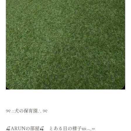
୨୧ ∴犬の保育園∴ ୨୧
🍒ARUNの部屋🍒 とある日の様子🥒𓂃༞