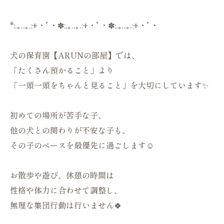
*:.｡..｡.:+・ﾟ・✽:.｡..｡.:+・ﾟ・✽:.｡..｡.:+・ﾟ・
犬の保育園【ARUNの部屋】では、
「たくさん預かること」より
「一頭一頭をちゃんと見ること」を大切にしています✨
初めての場所が苦手な子、
他の犬との関わりが不安な子も、
その子のペースを最優先に過ごします☺️
お散歩や遊び、休憩の時間は
性格や体力に合わせて調整し、
無理な集団行動は行いません🍀