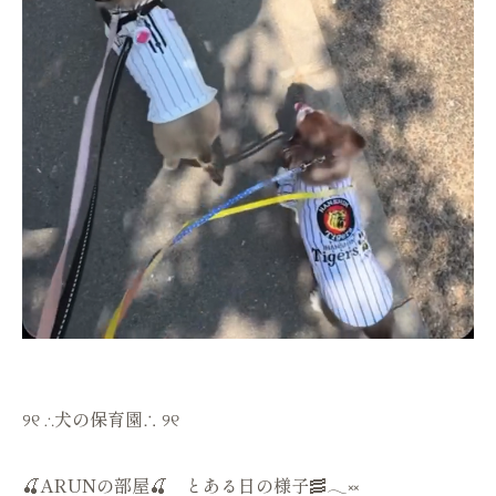
୨୧ ∴犬の保育園∴ ୨୧
🍒ARUNの部屋🍒 とある日の様子🥓𓂃༞