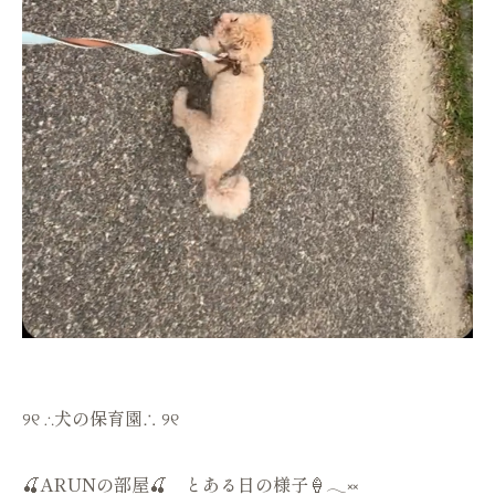
୨୧ ∴犬の保育園∴ ୨୧
🍒ARUNの部屋🍒 とある日の様子🍦𓂃༞