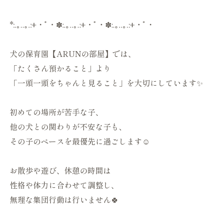
*:.｡..｡.:+・ﾟ・✽:.｡..｡.:+・ﾟ・✽:.｡..｡.:+・ﾟ・
犬の保育園【ARUNの部屋】では、
「たくさん預かること」より
「一頭一頭をちゃんと見ること」を大切にしています✨
初めての場所が苦手な子、
他の犬との関わりが不安な子も、
その子のペースを最優先に過ごします☺️
お散歩や遊び、休憩の時間は
性格や体力に合わせて調整し、
無理な集団行動は行いません🍀