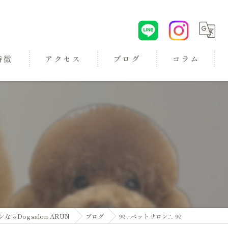
特徴
アクセス
ブログ
コラム
ロン
Dogsalon ARUN
ブログ
୨୧ ∴ペットサロン∴ ୨୧