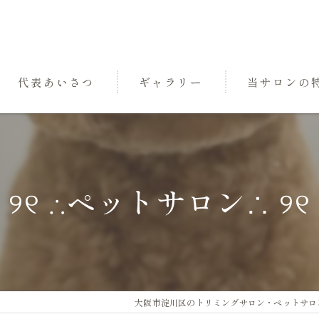
代表あいさつ
ギャラリー
当サロンの
パック
トリミング
୨୧ ∴ペットサロン∴ ୨୧
小型犬
中型犬
三国のペットサ
大阪市淀川区のトリミングサロン・ペットサロンなら