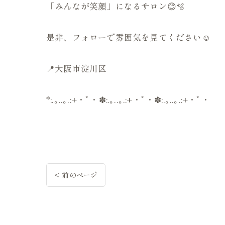
「みんなが笑顔」になるサロン😊🫧
是非、フォローで雰囲気を見てください☺️
📍大阪市淀川区
*:.｡..｡.:+・ﾟ・✽:.｡..｡.:+・ﾟ・✽:.｡..｡.:+・ﾟ・
< 前のページ