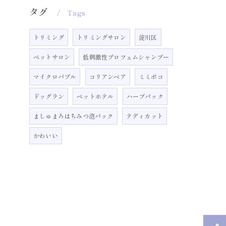
タグ
Tags
トリミング
トリミングサロン
淀川区
ペットサロン
低刺激性プロフェムシャンプー
マイクロバブル
コリアンベア
ミミポコ
ドッグラン
ペットホテル
ハーブパック
ましゅまろはちみつ泡パック
テディカット
かわいい