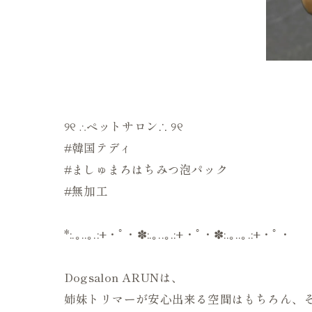
୨୧ ∴ペットサロン∴ ୨୧
#韓国テディ
#ましゅまろはちみつ泡パック
#無加工
*:.｡..｡.:+・ﾟ・✽:.｡..｡.:+・ﾟ・✽:.｡..｡.:+・ﾟ・
Dogsalon ARUNは、
姉妹トリマーが安心出来る空間はもちろん、そ