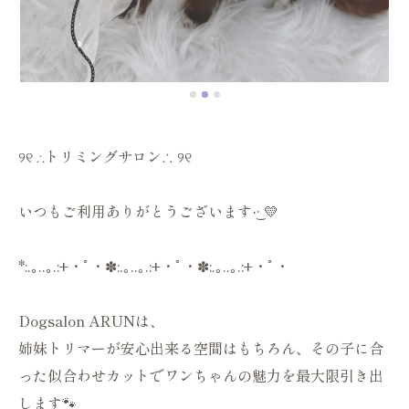
୨୧ ∴トリミングサロン∴ ୨୧
いつもご利用ありがとうございます·͜· 💛
*:.｡..｡.:+・ﾟ・✽:.｡..｡.:+・ﾟ・✽:.｡..｡.:+・ﾟ・
Dogsalon ARUNは、
姉妹トリマーが安心出来る空間はもちろん、その子に合
った似合わせカットでワンちゃんの魅力を最大限引き出
します🐾