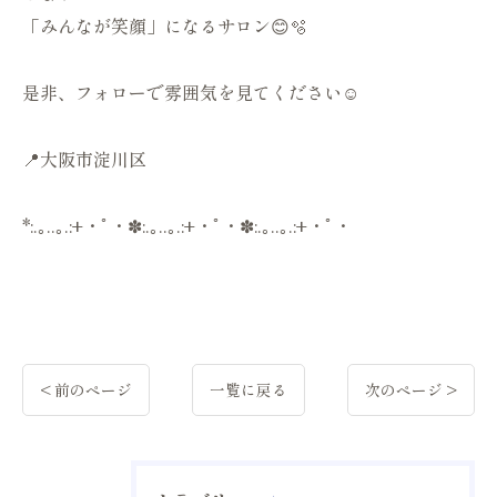
「みんなが笑顔」になるサロン😊🫧
是非、フォローで雰囲気を見てください☺️
📍大阪市淀川区
*:.｡..｡.:+・ﾟ・✽:.｡..｡.:+・ﾟ・✽:.｡..｡.:+・ﾟ・
< 前のページ
一覧に戻る
次のページ >