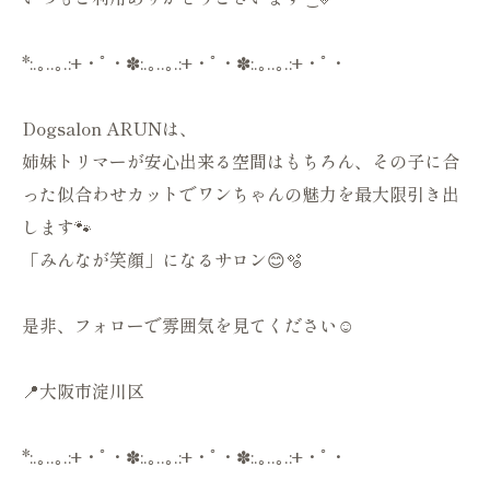
*:.｡..｡.:+・ﾟ・✽:.｡..｡.:+・ﾟ・✽:.｡..｡.:+・ﾟ・
Dogsalon ARUNは、
姉妹トリマーが安心出来る空間はもちろん、その子に合
った似合わせカットでワンちゃんの魅力を最大限引き出
します🐾
「みんなが笑顔」になるサロン😊🫧
是非、フォローで雰囲気を見てください☺️
📍大阪市淀川区
*:.｡..｡.:+・ﾟ・✽:.｡..｡.:+・ﾟ・✽:.｡..｡.:+・ﾟ・