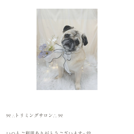
୨୧ ∴トリミングサロン∴ ୨୧
いつもご利用ありがとうございます·͜· 💛