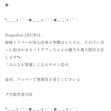
💖
*:.｡..｡.:+・ﾟ・✽:.｡..｡.:+・ﾟ・✽:.｡..｡.:+・ﾟ・
Dogsalon ARUNは、
姉妹トリマーが安心出来る空間はもちろん、その子に合
った似合わせカットでワンちゃんの魅力を最大限引き出
します🐾
「みんなが笑顔」になるサロン😊🫧
是非、フォローで雰囲気を見てください☺️
📍大阪市淀川区
*:.｡..｡.:+・ﾟ・✽:.｡..｡.:+・ﾟ・✽:.｡..｡.:+・ﾟ・