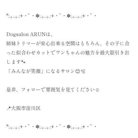
*:.｡..｡.:+・ﾟ・✽:.｡..｡.:+・ﾟ・✽:.｡..｡.:+・ﾟ・
Dogsalon ARUNは、
姉妹トリマーが安心出来る空間はもちろん、その子に合
った似合わせカットでワンちゃんの魅力を最大限引き出
します🐾
「みんなが笑顔」になるサロン😊🫧
是非、フォローで雰囲気を見てください☺️
📍大阪市淀川区
*:.｡..｡.:+・ﾟ・✽:.｡..｡.:+・ﾟ・✽:.｡..｡.:+・ﾟ・