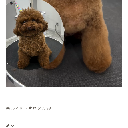
୨୧ ∴ペットサロン∴ ୨୧
🎀🫧