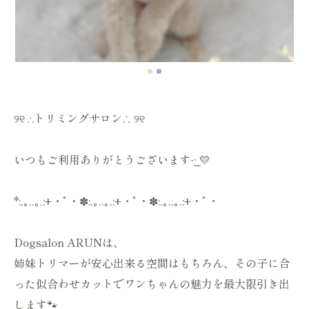
୨୧ ∴トリミングサロン∴ ୨୧
いつもご利用ありがとうございます·͜· 💛
*:.｡..｡.:+・ﾟ・✽:.｡..｡.:+・ﾟ・✽:.｡..｡.:+・ﾟ・
Dogsalon ARUNは、
姉妹トリマーが安心出来る空間はもちろん、その子に合
った似合わせカットでワンちゃんの魅力を最大限引き出
します🐾