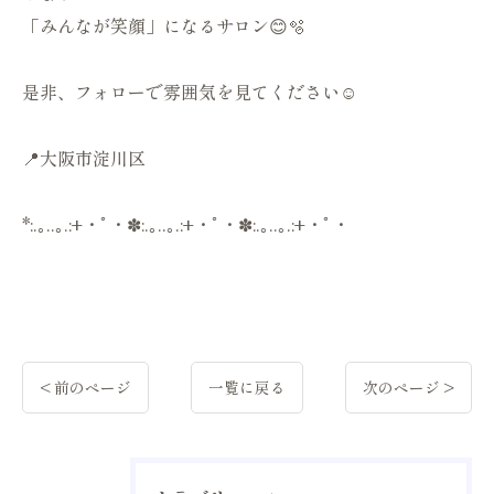
「みんなが笑顔」になるサロン😊🫧
是非、フォローで雰囲気を見てください☺️
📍大阪市淀川区
*:.｡..｡.:+・ﾟ・✽:.｡..｡.:+・ﾟ・✽:.｡..｡.:+・ﾟ・
< 前のページ
一覧に戻る
次のページ >