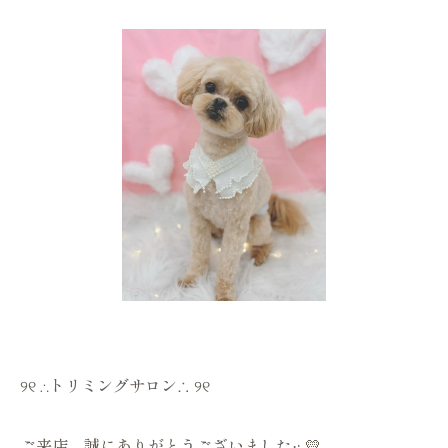
୨୧ ∴トリミングサロン∴ ୨୧
ご来店、誠にありがとうございました‪·͜· 💛