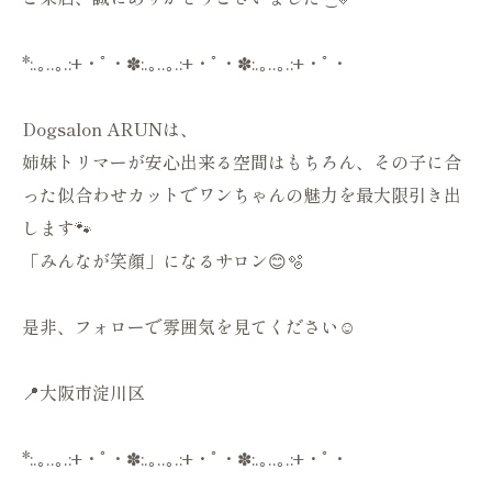
*:.｡..｡.:+・ﾟ・✽:.｡..｡.:+・ﾟ・✽:.｡..｡.:+・ﾟ・
Dogsalon ARUNは、
姉妹トリマーが安心出来る空間はもちろん、その子に合
った似合わせカットでワンちゃんの魅力を最大限引き出
します🐾
「みんなが笑顔」になるサロン😊🫧
是非、フォローで雰囲気を見てください☺️
📍大阪市淀川区
*:.｡..｡.:+・ﾟ・✽:.｡..｡.:+・ﾟ・✽:.｡..｡.:+・ﾟ・