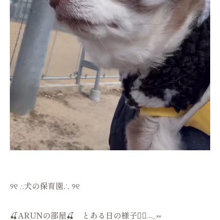
୨୧ ∴犬の保育園∴ ୨୧
🍒ARUNの部屋🍒 とある日の様子🏋🏻𓂃༞