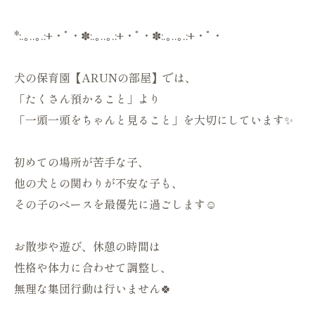
*:.｡..｡.:+・ﾟ・✽:.｡..｡.:+・ﾟ・✽:.｡..｡.:+・ﾟ・
犬の保育園【ARUNの部屋】では、
「たくさん預かること」より
「一頭一頭をちゃんと見ること」を大切にしています✨
初めての場所が苦手な子、
他の犬との関わりが不安な子も、
その子のペースを最優先に過ごします☺️
お散歩や遊び、休憩の時間は
性格や体力に合わせて調整し、
無理な集団行動は行いません🍀