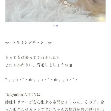
୨୧ ∴トリミングサロン∴ ୨୧
とっても頑張ってくれました✨
またふんわりに、育毛しましょう☺️🎀
*:.｡..｡.:+・ﾟ・✽:.｡..｡.:+・ﾟ・✽:.｡..｡.:+・ﾟ・
Dogsalon ARUNは、
姉妹トリマーが安心出来る空間はもちろん、その子に合
った似合わせカットでワンちゃんの魅力を最大限引き出