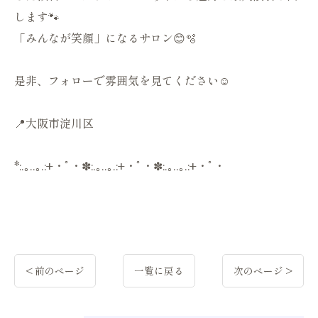
します🐾
「みんなが笑顔」になるサロン😊🫧
是非、フォローで雰囲気を見てください☺️
📍大阪市淀川区
*:.｡..｡.:+・ﾟ・✽:.｡..｡.:+・ﾟ・✽:.｡..｡.:+・ﾟ・
< 前のページ
一覧に戻る
次のページ >