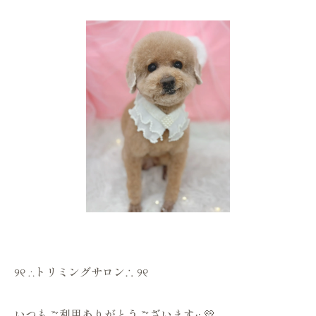
୨୧ ∴トリミングサロン∴ ୨୧
いつもご利用ありがとうございます·͜· 💛