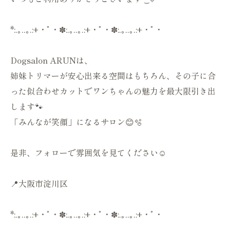
*:.｡..｡.:+・ﾟ・✽:.｡..｡.:+・ﾟ・✽:.｡..｡.:+・ﾟ・
Dogsalon ARUNは、
姉妹トリマーが安心出来る空間はもちろん、その子に合
った似合わせカットでワンちゃんの魅力を最大限引き出
します🐾
「みんなが笑顔」になるサロン😊🫧
是非、フォローで雰囲気を見てください☺️
📍大阪市淀川区
*:.｡..｡.:+・ﾟ・✽:.｡..｡.:+・ﾟ・✽:.｡..｡.:+・ﾟ・