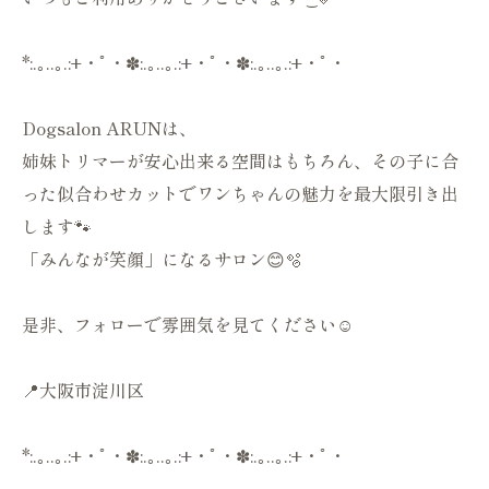
*:.｡..｡.:+・ﾟ・✽:.｡..｡.:+・ﾟ・✽:.｡..｡.:+・ﾟ・
Dogsalon ARUNは、
姉妹トリマーが安心出来る空間はもちろん、その子に合
った似合わせカットでワンちゃんの魅力を最大限引き出
します🐾
「みんなが笑顔」になるサロン😊🫧
是非、フォローで雰囲気を見てください☺️
📍大阪市淀川区
*:.｡..｡.:+・ﾟ・✽:.｡..｡.:+・ﾟ・✽:.｡..｡.:+・ﾟ・