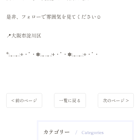
是非、フォローで雰囲気を見てください☺️
📍大阪市淀川区
*:.｡..｡.:+・ﾟ・✽:.｡..｡.:+・ﾟ・✽:.｡..｡.:+・ﾟ・
< 前のページ
一覧に戻る
次のページ >
カテゴリー
Categories