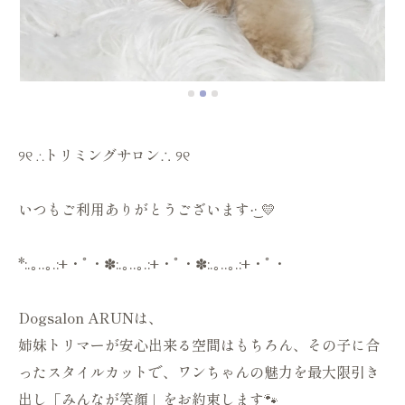
୨୧ ∴トリミングサロン∴ ୨୧
いつもご利用ありがとうございます·͜· 💛
*:.｡..｡.:+・ﾟ・✽:.｡..｡.:+・ﾟ・✽:.｡..｡.:+・ﾟ・
Dogsalon ARUNは、
姉妹トリマーが安心出来る空間はもちろん、その子に合
ったスタイルカットで、ワンちゃんの魅力を最大限引き
出し「みんなが笑顔」をお約束します🐾