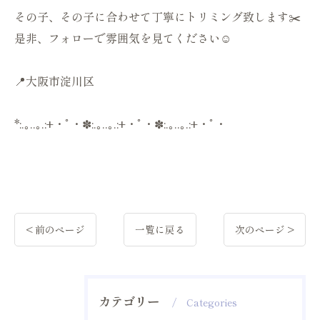
その子、その子に合わせて丁寧にトリミング致します✂️
是非、フォローで雰囲気を見てください☺️
📍大阪市淀川区
*:.｡..｡.:+・ﾟ・✽:.｡..｡.:+・ﾟ・✽:.｡..｡.:+・ﾟ・
< 前のページ
一覧に戻る
次のページ >
カテゴリー
Categories