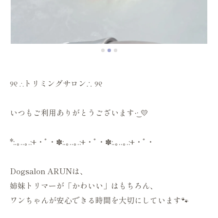
୨୧ ∴トリミングサロン∴ ୨୧
いつもご利用ありがとうございます·͜· 💛
*:.｡..｡.:+・ﾟ・✽:.｡..｡.:+・ﾟ・✽:.｡..｡.:+・ﾟ・
Dogsalon ARUNは、
姉妹トリマーが「かわいい」はもちろん、
ワンちゃんが安心できる時間を大切にしています🐾