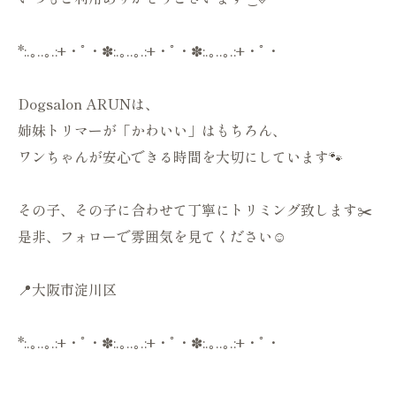
*:.｡..｡.:+・ﾟ・✽:.｡..｡.:+・ﾟ・✽:.｡..｡.:+・ﾟ・
Dogsalon ARUNは、
姉妹トリマーが「かわいい」はもちろん、
ワンちゃんが安心できる時間を大切にしています🐾
その子、その子に合わせて丁寧にトリミング致します✂️
是非、フォローで雰囲気を見てください☺️
📍大阪市淀川区
*:.｡..｡.:+・ﾟ・✽:.｡..｡.:+・ﾟ・✽:.｡..｡.:+・ﾟ・