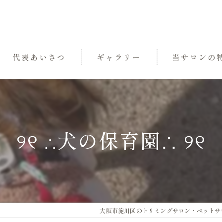
代表あいさつ
ギャラリー
当サロンの
パック
トリミング
୨୧ ∴犬の保育園∴ ୨୧
小型犬
中型犬
三国のペットサ
大阪市淀川区のトリミングサロン・ペットサロンな