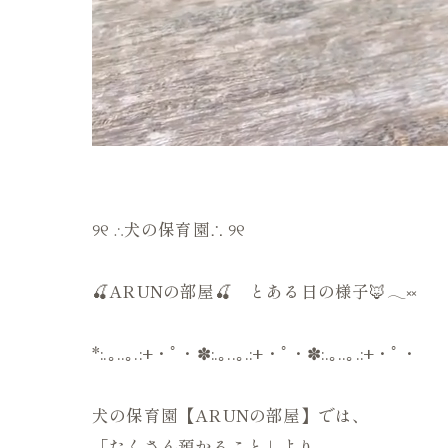
୨୧ ∴犬の保育園∴ ୨୧
🍒ARUNの部屋🍒 とある日の様子🦊𓂃༞
*:.｡..｡.:+・ﾟ・✽:.｡..｡.:+・ﾟ・✽:.｡..｡.:+・ﾟ・
犬の保育園【ARUNの部屋】では、
「たくさん預かること」より