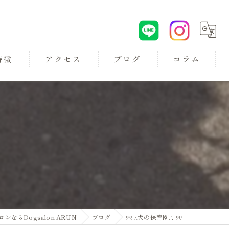
特徴
アクセス
ブログ
コラム
ロン
らDogsalon ARUN
ブログ
୨୧ ∴犬の保育園∴ ୨୧