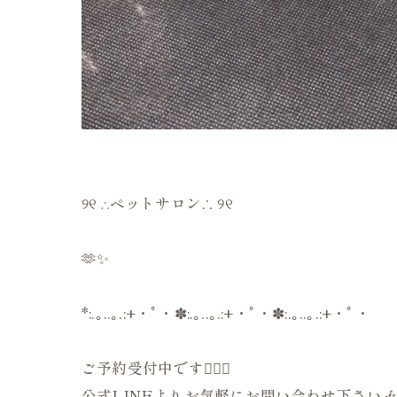
୨୧ ∴ペットサロン∴ ୨୧
🫶✨
*:.｡..｡.:+・ﾟ・✽:.｡..｡.:+・ﾟ・✽:.｡..｡.:+・ﾟ・
ご予約受付中です💁🏻‍♀️
公式LINEよりお気軽にお問い合わせ下さい