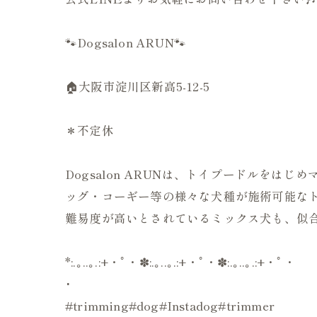
🐾Dogsalon ARUN🐾
🏠大阪市淀川区新高5-12-5
＊不定休
Dogsalon ARUNは、トイプードルを
ッグ・コーギー等の様々な犬種が施術可能なト
難易度が高いとされているミックス犬も、似合
*:.｡..｡.:+・ﾟ・✽:.｡..｡.:+・ﾟ・✽:.｡..｡.:+・ﾟ・
･
#trimming#dog#Instadog#trimmer