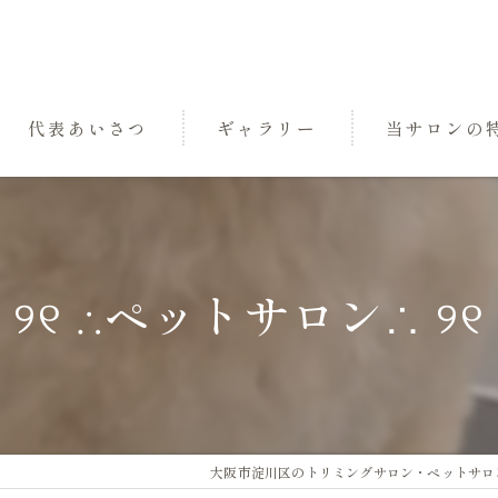
代表あいさつ
ギャラリー
当サロンの
パック
トリミング
୨୧ ∴ペットサロン∴ ୨୧
小型犬
中型犬
三国のペットサ
大阪市淀川区のトリミングサロン・ペットサロンなら