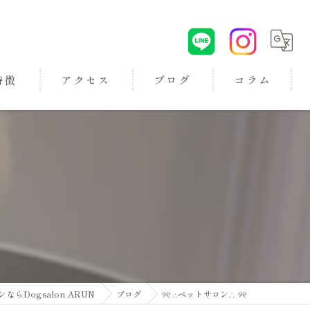
特徴
アクセス
ブログ
コラム
ロン
Dogsalon ARUN
ブログ
୨୧ ∴ペットサロン∴ ୨୧