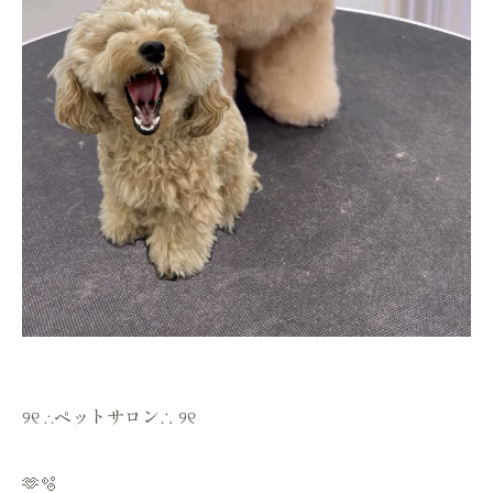
୨୧ ∴ペットサロン∴ ୨୧
🫶🫧