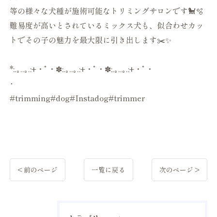
等の様々な犬種が施術可能なトリミングサロンです🐩🫧
難易度が高いとされているミックス犬も、似合わせカッ
トでその子の魅力を最大限に引き出します✂️✨
*:.｡..｡.:+・ﾟ・✽:.｡..｡.:+・ﾟ・✽:.｡..｡.:+・ﾟ・
･
#trimming#dog#Instadog#trimmer
< 前のページ
一覧に戻る
次のページ >