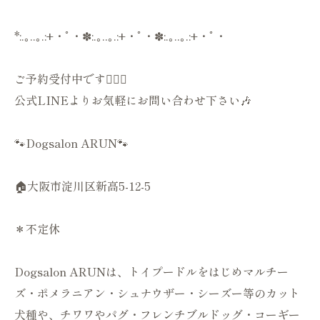
*:.｡..｡.:+・ﾟ・✽:.｡..｡.:+・ﾟ・✽:.｡..｡.:+・ﾟ・
ご予約受付中です💁🏻‍♀️
公式LINEよりお気軽にお問い合わせ下さい🎶
🐾Dogsalon ARUN🐾
🏠大阪市淀川区新高5-12-5
＊不定休
Dogsalon ARUNは、トイプードルをはじめマルチー
ズ・ポメラニアン・シュナウザー・シーズー等のカット
犬種や、チワワやパグ・フレンチブルドッグ・コーギー