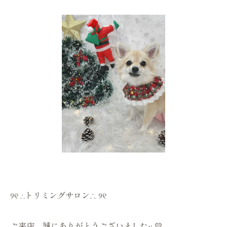
୨୧ ∴トリミングサロン∴ ୨୧
ご来店、誠にありがとうございました‪·͜· 💛