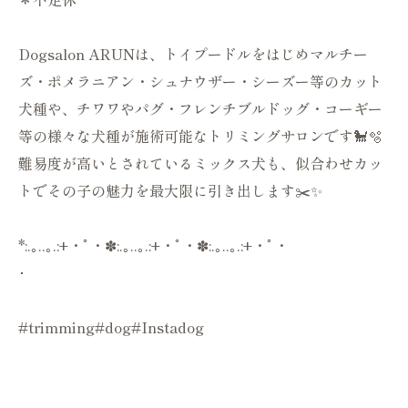
Dogsalon ARUNは、トイプードルをはじめマルチー
ズ・ポメラニアン・シュナウザー・シーズー等のカット
犬種や、チワワやパグ・フレンチブルドッグ・コーギー
等の様々な犬種が施術可能なトリミングサロンです🐩🫧
難易度が高いとされているミックス犬も、似合わせカッ
トでその子の魅力を最大限に引き出します✂️✨
*:.｡..｡.:+・ﾟ・✽:.｡..｡.:+・ﾟ・✽:.｡..｡.:+・ﾟ・
･
#trimming#dog#Instadog