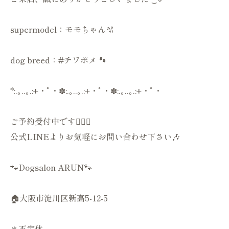
supermodel：モモちゃん🫧
dog breed：#チワポメ 🐾
*:.｡..｡.:+・ﾟ・✽:.｡..｡.:+・ﾟ・✽:.｡..｡.:+・ﾟ・
ご予約受付中です💁🏻‍♀️
公式LINEよりお気軽にお問い合わせ下さい🎶
🐾Dogsalon ARUN🐾
🏠大阪市淀川区新高5-12-5
＊不定休