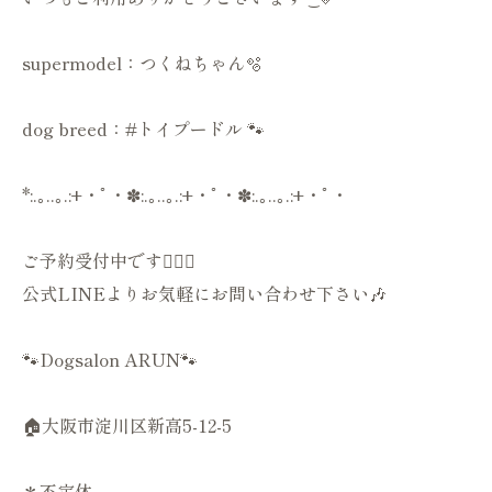
supermodel：つくねちゃん🫧
dog breed：#トイプードル 🐾
*:.｡..｡.:+・ﾟ・✽:.｡..｡.:+・ﾟ・✽:.｡..｡.:+・ﾟ・
ご予約受付中です💁🏻‍♀️
公式LINEよりお気軽にお問い合わせ下さい🎶
🐾Dogsalon ARUN🐾
🏠大阪市淀川区新高5-12-5
＊不定休