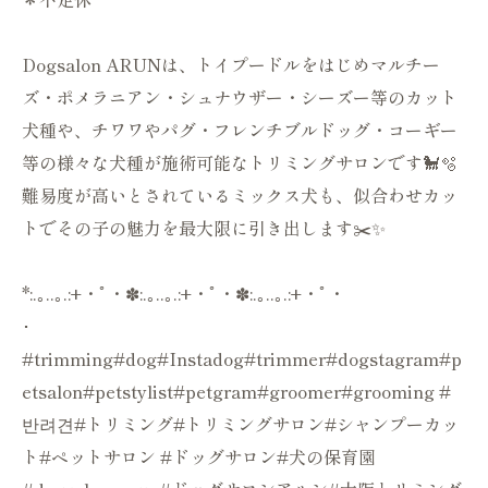
Dogsalon ARUNは、トイプードルをはじめマルチー
ズ・ポメラニアン・シュナウザー・シーズー等のカット
犬種や、チワワやパグ・フレンチブルドッグ・コーギー
等の様々な犬種が施術可能なトリミングサロンです🐩🫧
難易度が高いとされているミックス犬も、似合わせカッ
トでその子の魅力を最大限に引き出します✂️✨
*:.｡..｡.:+・ﾟ・✽:.｡..｡.:+・ﾟ・✽:.｡..｡.:+・ﾟ・
･
#trimming#dog#Instadog#trimmer#dogstagram#p
etsalon#petstylist#petgram#groomer#grooming #
반려견#トリミング#トリミングサロン#シャンプーカッ
ト#ペットサロン #ドッグサロン#犬の保育園