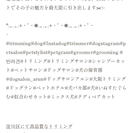
トでその子の魅力を最大限に引き出します✂️✨
*:.｡..｡.:+・ﾟ・✽:.｡..｡.:+・ﾟ・✽:.｡..｡.:+・ﾟ・
･
#trimming#dog#Instadog#trimmer#dogstagram#p
etsalon#petstylist#petgram#groomer#grooming #
반려견#トリミング#トリミングサロン#シャンプーカッ
ト#ペットサロン #ドッグサロン#犬の保育園
#dogsalon_arun#ドッグサロンアルン#大阪トリミング
#ドッグラン#ペットホテル#犬バカ部#犬#いぬすたぐら
む#似合わせカット#ミックス犬#テディベアカット
淀川区にて高品質なトリミング