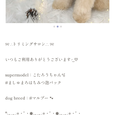
୨୧ ∴トリミングサロン∴ ୨୧
いつもご利用ありがとうございます·͜· 💛
supermodel：こたろうちゃん🫧
#ましゅまろはちみつ泡パック
dog breed：#マルプー 🐾
*:.｡..｡.:+・ﾟ・✽:.｡..｡.:+・ﾟ・✽:.｡..｡.:+・ﾟ・