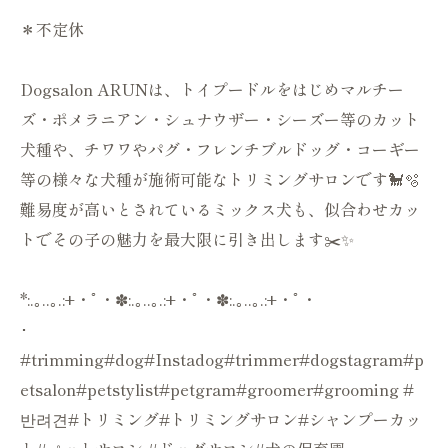
＊不定休
Dogsalon ARUNは、トイプードルをはじめマルチー
ズ・ポメラニアン・シュナウザー・シーズー等のカット
犬種や、チワワやパグ・フレンチブルドッグ・コーギー
等の様々な犬種が施術可能なトリミングサロンです🐩🫧
難易度が高いとされているミックス犬も、似合わせカッ
トでその子の魅力を最大限に引き出します✂️✨
*:.｡..｡.:+・ﾟ・✽:.｡..｡.:+・ﾟ・✽:.｡..｡.:+・ﾟ・
･
#trimming#dog#Instadog#trimmer#dogstagram#p
etsalon#petstylist#petgram#groomer#grooming #
반려견#トリミング#トリミングサロン#シャンプーカッ