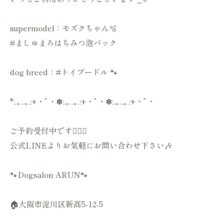
supermodel：モズクちゃん🫧
#ましゅまろはちみつ泡パック
dog breed：#トイプードル 🐾
*:.｡..｡.:+・ﾟ・✽:.｡..｡.:+・ﾟ・✽:.｡..｡.:+・ﾟ・
ご予約受付中です💁🏻‍♀️
公式LINEよりお気軽にお問い合わせ下さい🎶
🐾Dogsalon ARUN🐾
🏠大阪市淀川区新高5-12-5