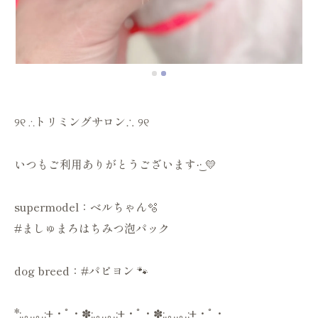
୨୧ ∴トリミングサロン∴ ୨୧
いつもご利用ありがとうございます·͜· 💛
supermodel：ベルちゃん🫧
#ましゅまろはちみつ泡パック
dog breed：#パピヨン 🐾
*:.｡..｡.:+・ﾟ・✽:.｡..｡.:+・ﾟ・✽:.｡..｡.:+・ﾟ・