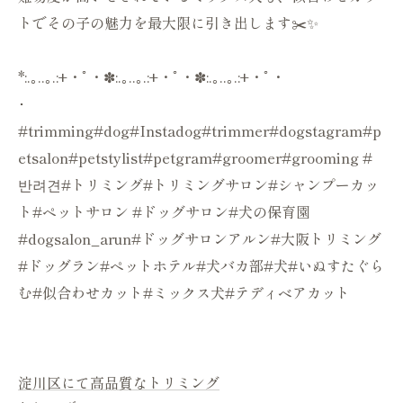
トでその子の魅力を最大限に引き出します✂️✨
*:.｡..｡.:+・ﾟ・✽:.｡..｡.:+・ﾟ・✽:.｡..｡.:+・ﾟ・
･
#trimming#dog#Instadog#trimmer#dogstagram#p
etsalon#petstylist#petgram#groomer#grooming #
반려견#トリミング#トリミングサロン#シャンプーカッ
ト#ペットサロン #ドッグサロン#犬の保育園
#dogsalon_arun#ドッグサロンアルン#大阪トリミング
#ドッグラン#ペットホテル#犬バカ部#犬#いぬすたぐら
む#似合わせカット#ミックス犬#テディベアカット
淀川区にて高品質なトリミング