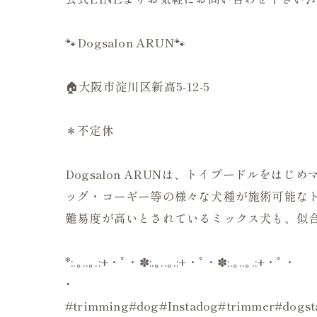
🐾Dogsalon ARUN🐾
🏠大阪市淀川区新高5-12-5
＊不定休
Dogsalon ARUNは、トイプードルを
ッグ・コーギー等の様々な犬種が施術可能なト
難易度が高いとされているミックス犬も、似合
*:.｡..｡.:+・ﾟ・✽:.｡..｡.:+・ﾟ・✽:.｡..｡.:+・ﾟ・
･
#trimming#dog#Instadog#trimmer#d