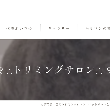
代表あいさつ
ギャラリー
当サロンの
パック
トリミング
୨୧ ∴トリミングサロン∴ ୨
小型犬
中型犬
三国のペットサ
大阪市淀川区のトリミングサロン・ペットサロンならDo