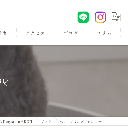
特徴
アクセス
ブログ
コラム
୧
ロン
gsalon ARUN
ブログ
୨୧ ∴トリミングサロン∴ ୨୧