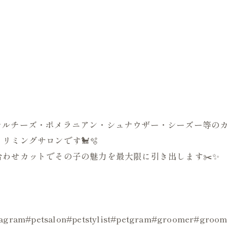
はじめマルチーズ・ポメラニアン・シュナウザー・シーズー等
リミングサロンです🐩🫧
わせカットでその子の魅力を最大限に引き出します✂️✨
ogstagram#petsalon#petstylist#petgram#groo