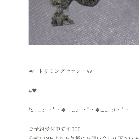
୨୧ ∴トリミングサロン∴ ୨୧
#🖤
*:.｡..｡.:+・ﾟ・✽:.｡..｡.:+・ﾟ・✽:.｡..｡.:+・ﾟ・
ご予約受付中です💁🏻‍♀️
公式LINEよりお気軽にお問い合わせ下さい