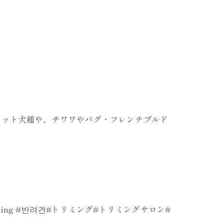
のカット犬種や、チワワやパグ・フレンチブルド
mer#grooming #반려견#トリミング#トリミングサロン#