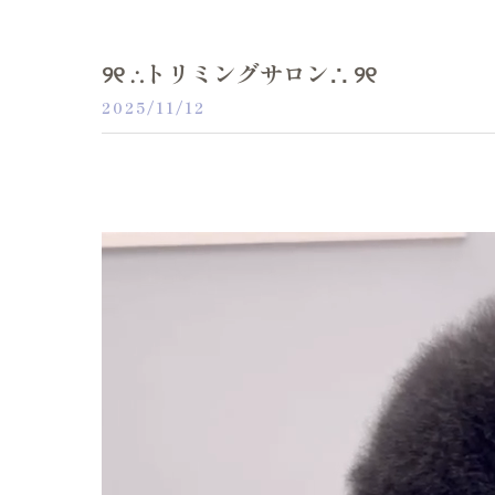
୨୧ ∴トリミングサロン∴ ୨୧
2025/11/12