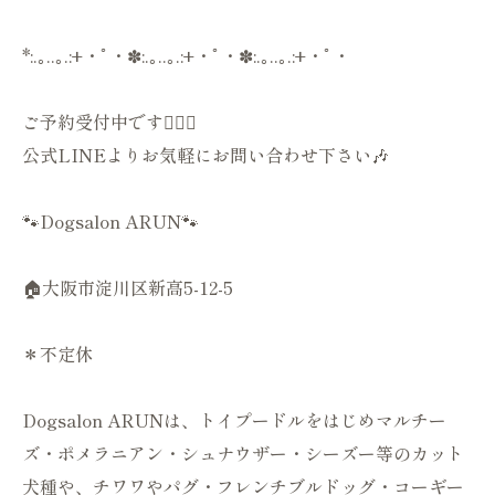
*:.｡..｡.:+・ﾟ・✽:.｡..｡.:+・ﾟ・✽:.｡..｡.:+・ﾟ・
ご予約受付中です💁🏻‍♀️
公式LINEよりお気軽にお問い合わせ下さい🎶
🐾Dogsalon ARUN🐾
🏠大阪市淀川区新高5-12-5
＊不定休
Dogsalon ARUNは、トイプードルをはじめマルチー
ズ・ポメラニアン・シュナウザー・シーズー等のカット
犬種や、チワワやパグ・フレンチブルドッグ・コーギー