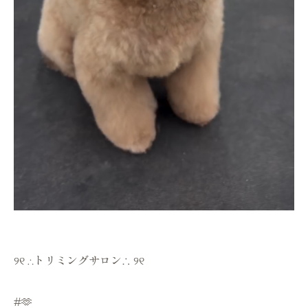
୨୧ ∴トリミングサロン∴ ୨୧
#🫶