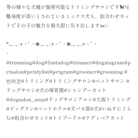
等の様々な犬種が施術可能なトリミングサロンです🐩🫧
難易度が高いとされているミックス犬も、似合わせカッ
トでその子の魅力を最大限に引き出します✂️✨
*:.｡..｡.:+・ﾟ・✽:.｡..｡.:+・ﾟ・✽:.｡..｡.:+・ﾟ・
･
#trimming#dog#Instadog#trimmer#dogstagram#p
etsalon#petstylist#petgram#groomer#grooming #
반려견#トリミング#トリミングサロン#ペットサロン #
ドッグサロン#犬の保育園#シャンプーカット
#dogsalon_arun#ドッグサロンアルン#大阪トリミング
#ドッグラン#ペットホテル#犬バカ部#犬#いぬすたぐら
む#似合わせカット#トイプードル#テディベアカット