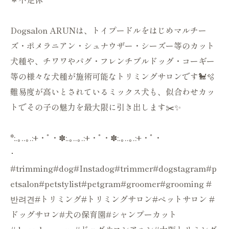
Dogsalon ARUNは、トイプードルをはじめマルチー
ズ・ポメラニアン・シュナウザー・シーズー等のカット
犬種や、チワワやパグ・フレンチブルドッグ・コーギー
等の様々な犬種が施術可能なトリミングサロンです🐩🫧
難易度が高いとされているミックス犬も、似合わせカッ
トでその子の魅力を最大限に引き出します✂️✨
*:.｡..｡.:+・ﾟ・✽:.｡..｡.:+・ﾟ・✽:.｡..｡.:+・ﾟ・
･
#trimming#dog#Instadog#trimmer#dogstagram#p
etsalon#petstylist#petgram#groomer#grooming #
반려견#トリミング#トリミングサロン#ペットサロン #
ドッグサロン#犬の保育園#シャンプーカット