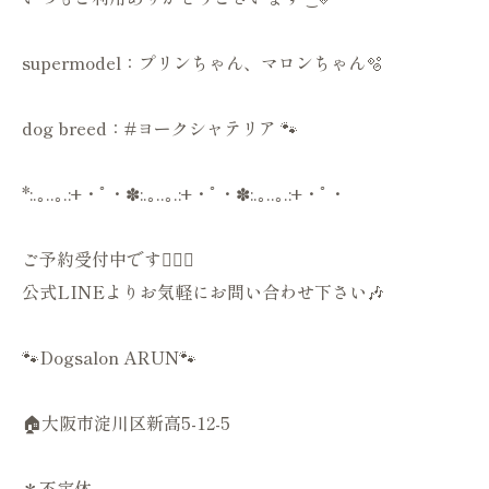
supermodel：プリンちゃん、マロンちゃん🫧
dog breed：#ヨークシャテリア 🐾
*:.｡..｡.:+・ﾟ・✽:.｡..｡.:+・ﾟ・✽:.｡..｡.:+・ﾟ・
ご予約受付中です💁🏻‍♀️
公式LINEよりお気軽にお問い合わせ下さい🎶
🐾Dogsalon ARUN🐾
🏠大阪市淀川区新高5-12-5
＊不定休