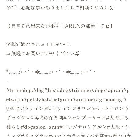
ので、心配な事がありましたらご相談ください🌼
【自宅では出来ない事を「ARUNの部屋」で🍒】
笑顔で満たされる１日を🐶🩷
お気軽にお問い合わせください🍒
*:.｡..｡.:+・ﾟ・✽:.｡..｡.:+・ﾟ・✽:.｡..｡.:+・ﾟ・
･
#trimming#dog#Instadog#trimmer#dogstagram#p
etsalon#petstylist#petgram#groomer#grooming #
반려견#トリミング#トリミングサロン#ペットサロン #
ドッグサロン#犬の保育園#シャンプーカット#犬のいる
暮らし#dogsalon_arun#ドッグサロンアルン#大阪トリ
ミング#ドッグラン#ペットホテル#犬バカ部#お預かり#