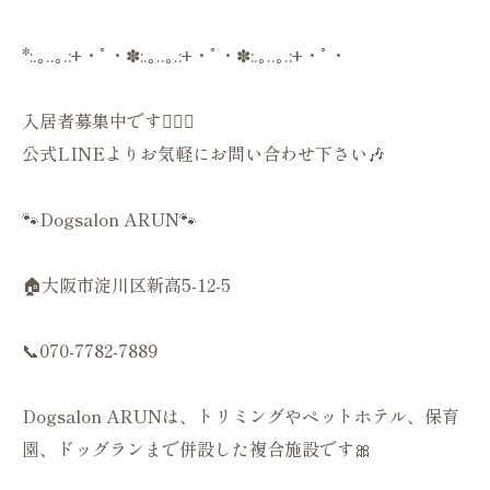
*:.｡..｡.:+・ﾟ・✽:.｡..｡.:+・ﾟ・✽:.｡..｡.:+・ﾟ・
入居者募集中です💁🏻‍♀️
公式LINEよりお気軽にお問い合わせ下さい🎶
🐾Dogsalon ARUN🐾
🏠大阪市淀川区新高5-12-5
📞070-7782-7889
Dogsalon ARUNは、トリミングやペットホテル、保育
園、ドッグランまで併設した複合施設です🎀