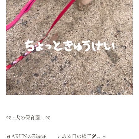
୨୧ ∴犬の保育園∴ ୨୧
🍎ARUNの部屋🍎 とある日の様子🌾𓂃༞