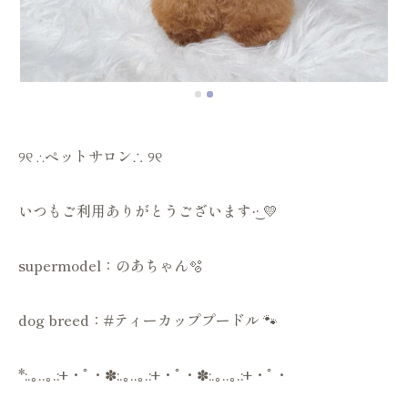
୨୧ ∴ペットサロン∴ ୨୧
いつもご利用ありがとうございます·͜· 💛
supermodel：のあちゃん🫧
dog breed：#ティーカッププードル 🐾
*:.｡..｡.:+・ﾟ・✽:.｡..｡.:+・ﾟ・✽:.｡..｡.:+・ﾟ・