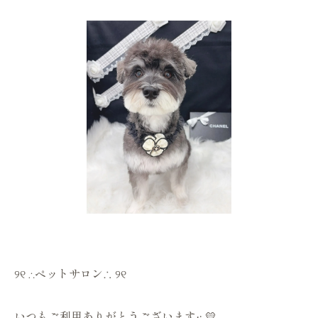
୨୧ ∴ペットサロン∴ ୨୧
いつもご利用ありがとうございます·͜· 💛