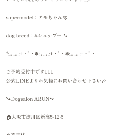
supermodel：アモちゃん🫧
dog breed：#シュナプー 🐾
*:.｡..｡.:+・ﾟ・✽:.｡..｡.:+・ﾟ・✽:.｡..｡.:+・ﾟ・
ご予約受付中です💁🏻‍♀️
公式LINEよりお気軽にお問い合わせ下さい🎶
🐾Dogsalon ARUN🐾
🏠大阪市淀川区新高5-12-5
＊不定休