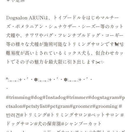
Dogsalon ARUNは、トイプードルをはじめマルチー
ズ・ポメラニアン・シュナウザー・シーズー等のカット
犬種や、チワワやパグ・フレンチブルドッグ・コーギー
等の様々な犬種が施術可能なトリミングサロンです🐩🫧
難易度が高いとされているミックス犬も、似合わせカッ
トでその子の魅力を最大限に引き出します✂️✨
*:.｡..｡.:+・ﾟ・✽:.｡..｡.:+・ﾟ・✽:.｡..｡.:+・ﾟ・
･
#trimming#dog#Instadog#trimmer#dogstagram#p
etsalon#petstylist#petgram#groomer#grooming #
반려견#トリミング#トリミングサロン#ペットサロン #
ドッグサロン#犬の保育園#シャンプーカット