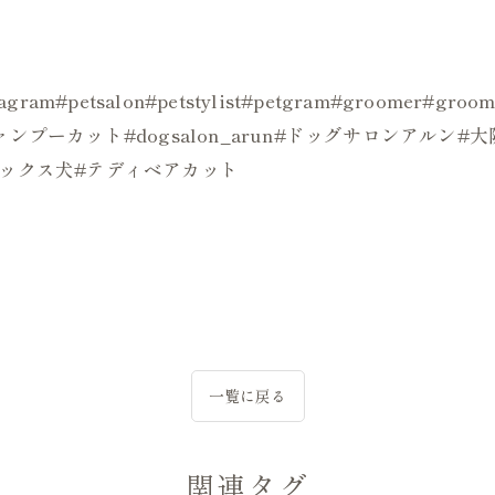
ogstagram#petsalon#petstylist#petgram#groo
ンプーカット#dogsalon_arun#ドッグサロンアルン
ミックス犬#テディベアカット
一覧に戻る
関連タグ