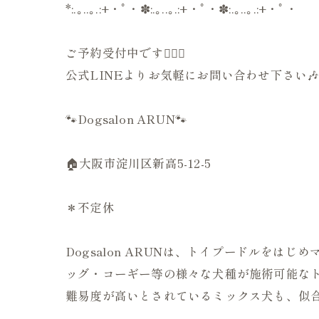
*:.｡..｡.:+・ﾟ・✽:.｡..｡.:+・ﾟ・✽:.｡..｡.:+・ﾟ・
ご予約受付中です💁🏻‍♀️
公式LINEよりお気軽にお問い合わせ下さい
🐾Dogsalon ARUN🐾
🏠大阪市淀川区新高5-12-5
＊不定休
Dogsalon ARUNは、トイプードルを
ッグ・コーギー等の様々な犬種が施術可能なト
難易度が高いとされているミックス犬も、似合