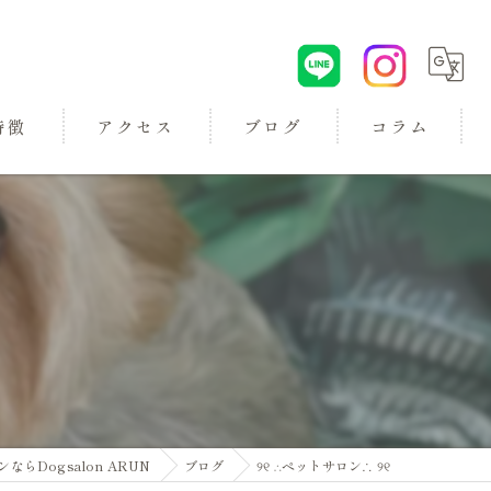
特徴
アクセス
ブログ
コラム
ロン
Dogsalon ARUN
ブログ
୨୧ ∴ペットサロン∴ ୨୧