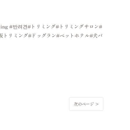
mer#grooming #반려견#トリミング#トリミングサロン#
#大阪トリミング#ドッグラン#ペットホテル#犬バ
次のページ >