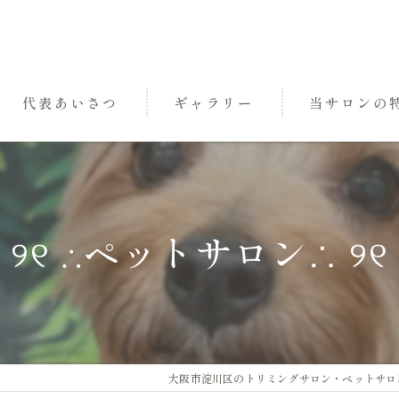
代表あいさつ
ギャラリー
当サロンの
パック
トリミング
୨୧ ∴ペットサロン∴ ୨୧
小型犬
中型犬
三国のペットサ
大阪市淀川区のトリミングサロン・ペットサロンなら