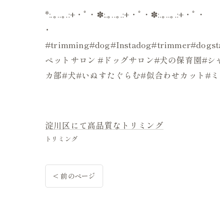
*:.｡..｡.:+・ﾟ・✽:.｡..｡.:+・ﾟ・✽:.｡..｡.:+・ﾟ・
･
#trimming#dog#Instadog#trimmer#d
ペットサロン #ドッグサロン#犬の保育園#シャ
カ部#犬#いぬすたぐらむ#似合わせカット#
淀川区にて高品質なトリミング
トリミング
< 前のページ