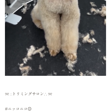
୨୧ ∴トリミングサロン∴ ୨୧
#ニッコニコ😊