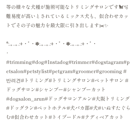
等の様々な犬種が施術可能なトリミングサロンです🐩🫧
難易度が高いとされているミックス犬も、似合わせカッ
トでその子の魅力を最大限に引き出します✂️✨
*:.｡..｡.:+・ﾟ・✽:.｡..｡.:+・ﾟ・✽:.｡..｡.:+・ﾟ・
･
#trimming#dog#Instadog#trimmer#dogstagram#p
etsalon#petstylist#petgram#groomer#grooming #
반려견#トリミング#トリミングサロン#ペットサロン #
ドッグサロン#シャンプー#シャンプーカット
#dogsalon_arun#ドッグサロンアルン#大阪トリミング
#ドッグラン#ペットホテル#犬バカ部#犬#いぬすたぐら
む#似合わせカット#トイプードル#テディベアカット