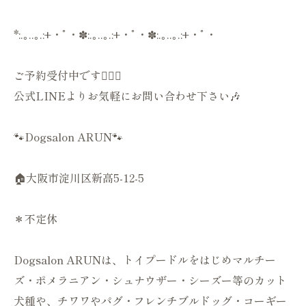
*:.｡..｡.:+・ﾟ・✽:.｡..｡.:+・ﾟ・✽:.｡..｡.:+・ﾟ・
ご予約受付中です💁🏻‍♀️
公式LINEよりお気軽にお問い合わせ下さい🎶
🐾Dogsalon ARUN🐾
🏠大阪市淀川区新高5-12-5
＊不定休
Dogsalon ARUNは、トイプードルをはじめマルチー
ズ・ポメラニアン・シュナウザー・シーズー等のカット
犬種や、チワワやパグ・フレンチブルドッグ・コーギー