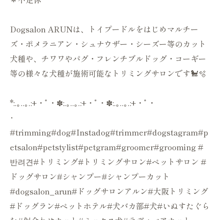
Dogsalon ARUNは、トイプードルをはじめマルチー
ズ・ポメラニアン・シュナウザー・シーズー等のカット
犬種や、チワワやパグ・フレンチブルドッグ・コーギー
等の様々な犬種が施術可能なトリミングサロンです🐩🫧
*:.｡..｡.:+・ﾟ・✽:.｡..｡.:+・ﾟ・✽:.｡..｡.:+・ﾟ・
･
#trimming#dog#Instadog#trimmer#dogstagram#p
etsalon#petstylist#petgram#groomer#grooming #
반려견#トリミング#トリミングサロン#ペットサロン #
ドッグサロン#シャンプー#シャンプーカット
#dogsalon_arun#ドッグサロンアルン#大阪トリミング
#ドッグラン#ペットホテル#犬バカ部#犬#いぬすたぐら