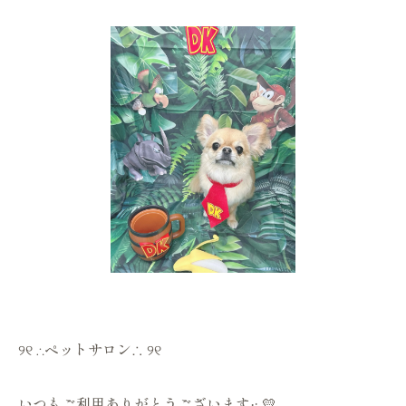
୨୧ ∴ペットサロン∴ ୨୧
いつもご利用ありがとうございます·͜· 💛