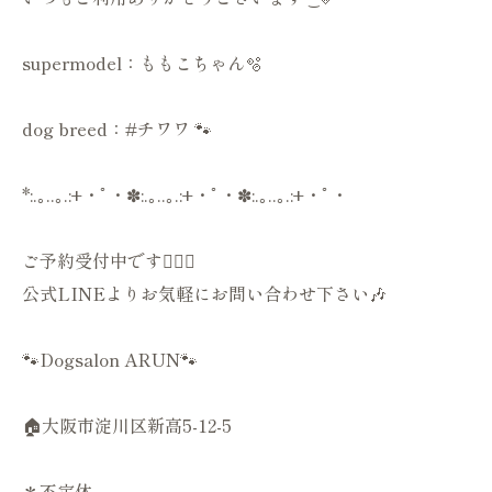
supermodel：ももこちゃん🫧
dog breed：#チワワ 🐾
*:.｡..｡.:+・ﾟ・✽:.｡..｡.:+・ﾟ・✽:.｡..｡.:+・ﾟ・
ご予約受付中です💁🏻‍♀️
公式LINEよりお気軽にお問い合わせ下さい🎶
🐾Dogsalon ARUN🐾
🏠大阪市淀川区新高5-12-5
＊不定休