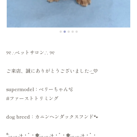
୨୧ ∴ペットサロン∴ ୨୧
ご来店、誠にありがとうございました‪·͜· 💛
supermodel：ベリーちゃん🫧
#ファーストトリミング
dog breed：カニンヘンダックスフンド🐾
*:.｡..｡.:+・ﾟ・✽:.｡..｡.:+・ﾟ・✽:.｡..｡.:+・ﾟ・