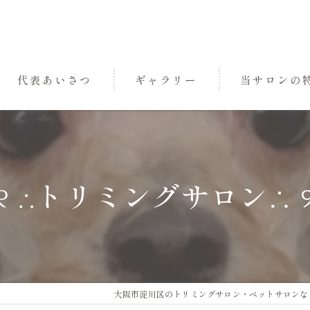
代表あいさつ
ギャラリー
当サロンの
パック
トリミング
୨୧ ∴トリミングサロン∴ ୨
小型犬
中型犬
三国のペットサ
大阪市淀川区のトリミングサロン・ペットサロンならDo