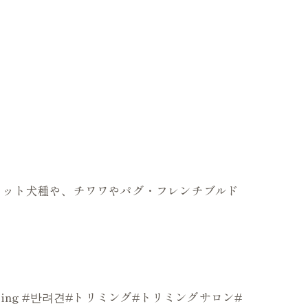
のカット犬種や、チワワやパグ・フレンチブルド
mer#grooming #반려견#トリミング#トリミングサロン#