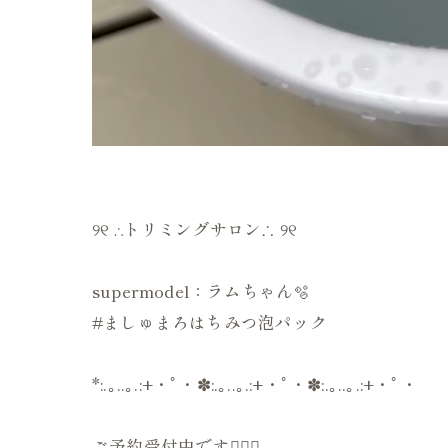
୨୧ ∴トリミングサロン∴ ୨୧
supermodel：ラムちゃん🫧
#ましゅまろはちみつ泡パック
*:.｡..｡.:+・ﾟ・✽:.｡..｡.:+・ﾟ・✽:.｡..｡.:+・ﾟ・
ご予約受付中です💁🏻‍♀️