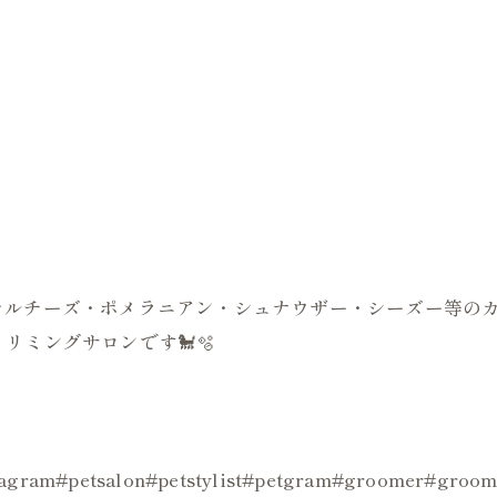

はじめマルチーズ・ポメラニアン・シュナウザー・シーズー等
リミングサロンです🐩🫧
ogstagram#petsalon#petstylist#petgram#groo