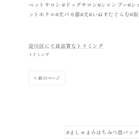
ペットサロン #ドッグサロン#シャンプー#シャ
ットホテル#犬バカ部#犬#いぬすたぐらむ#
淀川区にて高品質なトリミング
トリミング
< 前のページ
#ましゅまろはちみつ泡パック