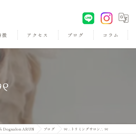
特徴
アクセス
ブログ
コラム
୧
ロン
gsalon ARUN
ブログ
୨୧ ∴トリミングサロン∴ ୨୧