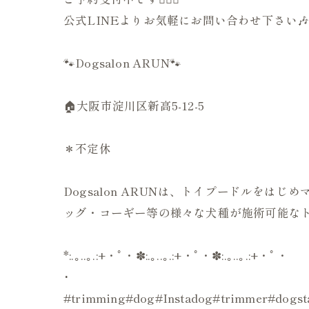
公式LINEよりお気軽にお問い合わせ下さい
🐾Dogsalon ARUN🐾
🏠大阪市淀川区新高5-12-5
＊不定休
Dogsalon ARUNは、トイプードルを
ッグ・コーギー等の様々な犬種が施術可能なト
*:.｡..｡.:+・ﾟ・✽:.｡..｡.:+・ﾟ・✽:.｡..｡.:+・ﾟ・
･
#trimming#dog#Instadog#trimmer#d