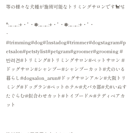
等の様々な犬種が施術可能なトリミングサロンです🐩🫧
*:.｡..｡.:+・ﾟ・✽:.｡..｡.:+・ﾟ・✽:.｡..｡.:+・ﾟ・
･
#trimming#dog#Instadog#trimmer#dogstagram#p
etsalon#petstylist#petgram#groomer#grooming #
반려견#トリミング#トリミングサロン#ペットサロン #
ドッグサロン#シャンプー#シャンプーカット#犬のいる
暮らし#dogsalon_arun#ドッグサロンアルン#大阪トリ
ミング#ドッグラン#ペットホテル#犬バカ部#犬#いぬす
たぐらむ#似合わせカット#トイプードル#テディベアカ
ット