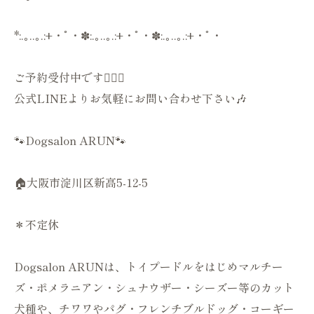
*:.｡..｡.:+・ﾟ・✽:.｡..｡.:+・ﾟ・✽:.｡..｡.:+・ﾟ・
ご予約受付中です💁🏻‍♀️
公式LINEよりお気軽にお問い合わせ下さい🎶
🐾Dogsalon ARUN🐾
🏠大阪市淀川区新高5-12-5
＊不定休
Dogsalon ARUNは、トイプードルをはじめマルチー
ズ・ポメラニアン・シュナウザー・シーズー等のカット
犬種や、チワワやパグ・フレンチブルドッグ・コーギー