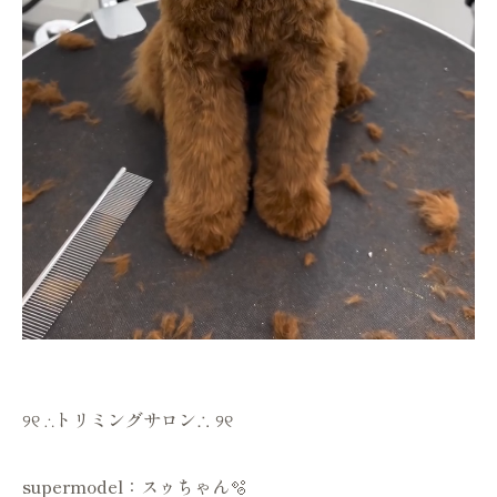
୨୧ ∴トリミングサロン∴ ୨୧
supermodel：スゥちゃん🫧