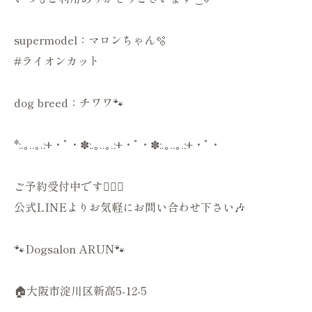
supermodel：マロンちゃん🫧
#ライオンカット
dog breed：チワワ🐾
*:.｡..｡.:+・ﾟ・✽:.｡..｡.:+・ﾟ・✽:.｡..｡.:+・ﾟ・
ご予約受付中です💁🏻‍♀️
公式LINEよりお気軽にお問い合わせ下さい🎶
🐾Dogsalon ARUN🐾
🏠大阪市淀川区新高5-12-5