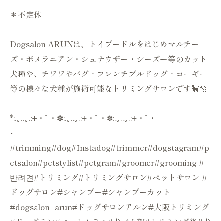
＊不定休
Dogsalon ARUNは、トイプードルをはじめマルチー
ズ・ポメラニアン・シュナウザー・シーズー等のカット
犬種や、チワワやパグ・フレンチブルドッグ・コーギー
等の様々な犬種が施術可能なトリミングサロンです🐩🫧
*:.｡..｡.:+・ﾟ・✽:.｡..｡.:+・ﾟ・✽:.｡..｡.:+・ﾟ・
･
#trimming#dog#Instadog#trimmer#dogstagram#p
etsalon#petstylist#petgram#groomer#grooming #
반려견#トリミング#トリミングサロン#ペットサロン #
ドッグサロン#シャンプー#シャンプーカット
#dogsalon_arun#ドッグサロンアルン#大阪トリミング