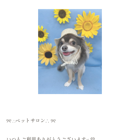
୨୧ ∴ペットサロン∴ ୨୧
いつもご利用ありがとうございます·͜· 💛