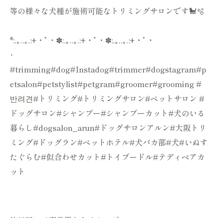
等の様々な犬種が施術可能なトリミングサロンです🐩🫧
*:.｡..｡.:+・ﾟ・✽:.｡..｡.:+・ﾟ・✽:.｡..｡.:+・ﾟ・
･
#trimming#dog#Instadog#trimmer#dogstagram#p
etsalon#petstylist#petgram#groomer#grooming #
반려견#トリミング#トリミングサロン#ペットサロン #
ドッグサロン#シャンプー#シャンプーカット#犬のいる
暮らし#dogsalon_arun#ドッグサロンアルン#大阪トリ
ミング#ドッグラン#ペットホテル#犬バカ部#犬#いぬす
たぐらむ#似合わせカット#トイプードル#テディベアカ
ット