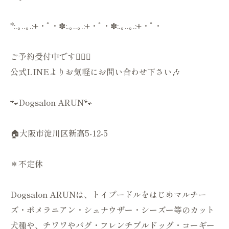
*:.｡..｡.:+・ﾟ・✽:.｡..｡.:+・ﾟ・✽:.｡..｡.:+・ﾟ・
ご予約受付中です💁🏻‍♀️
公式LINEよりお気軽にお問い合わせ下さい🎶
🐾Dogsalon ARUN🐾
🏠大阪市淀川区新高5-12-5
＊不定休
Dogsalon ARUNは、トイプードルをはじめマルチー
ズ・ポメラニアン・シュナウザー・シーズー等のカット
犬種や、チワワやパグ・フレンチブルドッグ・コーギー