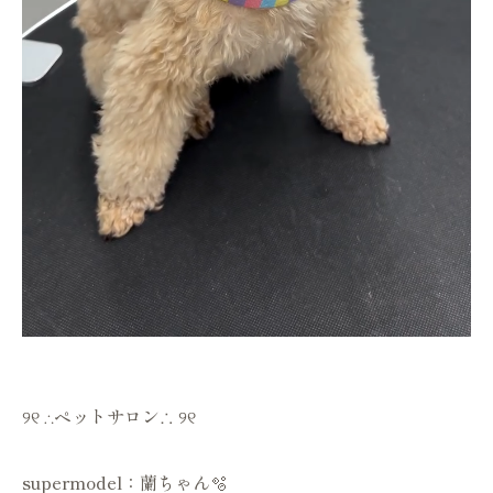
୨୧ ∴ペットサロン∴ ୨୧
supermodel：蘭ちゃん🫧