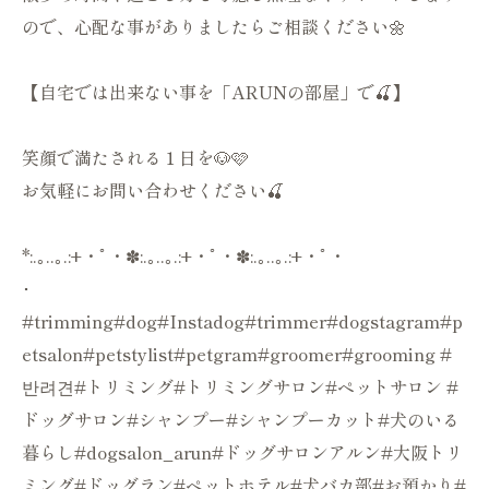
ので、心配な事がありましたらご相談ください🌼
【自宅では出来ない事を「ARUNの部屋」で🍒】
笑顔で満たされる１日を🐶🩷
お気軽にお問い合わせください🍒
*:.｡..｡.:+・ﾟ・✽:.｡..｡.:+・ﾟ・✽:.｡..｡.:+・ﾟ・
･
#trimming#dog#Instadog#trimmer#dogstagram#p
etsalon#petstylist#petgram#groomer#grooming #
반려견#トリミング#トリミングサロン#ペットサロン #
ドッグサロン#シャンプー#シャンプーカット#犬のいる
暮らし#dogsalon_arun#ドッグサロンアルン#大阪トリ
ミング#ドッグラン#ペットホテル#犬バカ部#お預かり#