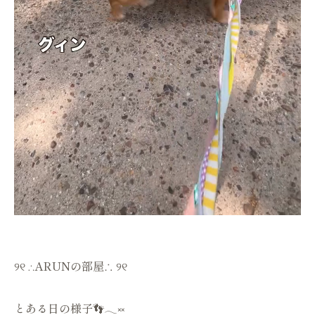
୨୧ ∴ARUNの部屋∴ ୨୧
とある日の様子👣𓂃༞