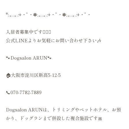
*:.｡..｡.:+・ﾟ・✽:.｡..｡.:+・ﾟ・✽:.｡..｡.:+・ﾟ・
入居者募集中です💁🏻‍♀️
公式LINEよりお気軽にお問い合わせ下さい🎶
🐾Dogsalon ARUN🐾
🏠大阪市淀川区新高5-12-5
📞070-7782-7889
Dogsalon ARUNは、トリミングやペットホテル、お預
かり、ドッグランまで併設した複合施設です🎀