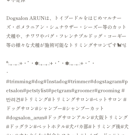
Dogsalon ARUNは、トイプードルをはじめマルチー
ズ・ポメラニアン・シュナウザー・シーズー等のカット
犬種や、チワワやパグ・フレンチブルドッグ・コーギー
等の様々な犬種が施術可能なトリミングサロンです🐩🫧
*:.｡..｡.:+・ﾟ・✽:.｡..｡.:+・ﾟ・✽:.｡..｡.:+・ﾟ・
･
#trimming#dog#Instadog#trimmer#dogstagram#p
etsalon#petstylist#petgram#groomer#grooming #
반려견#トリミング#トリミングサロン#ペットサロン #
ドッグサロン#シャンプー#シャンプーカット
#dogsalon_arun#ドッグサロンアルン#大阪トリミング
#ドッグラン#ペットホテル#犬バカ部#トリミング後#犬