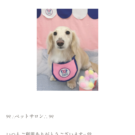
୨୧ ∴ペットサロン∴ ୨୧
いつもご利用ありがとうございます·͜· 💛