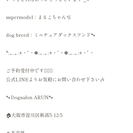
supermodel：まるこちゃん🫧
dog breed：ミニチュアダックスフンド🐾
*:.｡..｡.:+・ﾟ・✽:.｡..｡.:+・ﾟ・✽:.｡..｡.:+・ﾟ・
ご予約受付中です💁🏻‍♀️
公式LINEよりお気軽にお問い合わせ下さい🎶
🐾Dogsalon ARUN🐾
🏠大阪市淀川区新高5-12-5
＊不定休